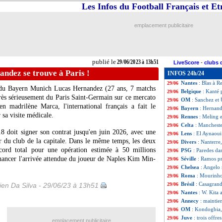
Les Infos du Football Français et E
Lens
: Morgan Gui
29/06
Barça
: une offr
29/06
Reims
: Teuma e
29/06
emplacement publicitaire
Juve
: Zaniolo ou
29/06
PSG
: Mbappé, n
29/06
Brest
: Möncheng
29/06
Barça
: Romeu de
29/06
publié le
29/06/2023 à 13h51
LiveScore
-
clubs 
Strasbourg
: Vie
29/06
ndez se trouve à Paris !
INFOS 24h/24
Villarreal
: Torre
29/06
Nantes
: Blas à 
29/06
t du Bayern Munich Lucas
Hernandez
(27 ans, 7 matchs
Belgique
: Kanté 
29/06
très sérieusement du Paris Saint-Germain sur ce mercato
OM
: Sanchez et 
29/06
en madrilène Marca, l'international français a fait le
Bayern
: Hernand
29/06
 sa visite médicale.
Rennes
: Meling 
29/06
Celta
: Mancheste
29/06
 doit signer son contrat jusqu'en juin 2026, avec une
Lens
: El Aynaoui 
29/06
r du club de la capitale. Dans le même temps, les deux
Divers
: Nanterr
29/06
cord total pour une opération estimée à 50 millions
PSG
: Paredes dan
29/06
inancer l'arrivée attendue du joueur de Naples Kim Min-
Séville
: Ramos pr
29/06
Chelsea
: Angelo 
29/06
Roma
: Mourinho
29/06
Brésil
: Casagran
en Da Silva - 29/06/23 à 13h51
29/06
Nantes
: W. Kita 
29/06
Annecy
: maintie
29/06
OM
: Kondogbia,
29/06
Juve
: trois offre
29/06
emplacement publicitaire