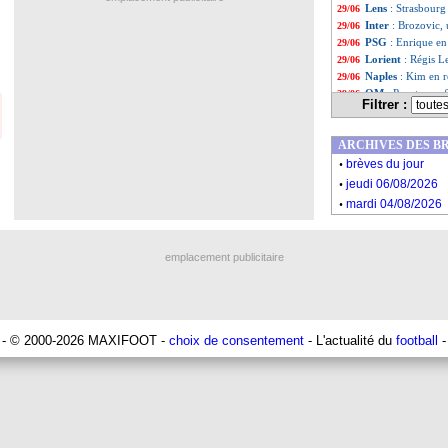
Lens
: Strasbourg
29/06
Inter
: Brozovic,
29/06
PSG
: Enrique en 
29/06
Lorient
: Régis Le
29/06
Naples
: Kim en r
29/06
OM
: Payet, une 
29/06
Filtrer :
Inter Miami
: Ma
29/06
Liste des brèv
...
ARCHIVES DES B
Liste des brèv
...
.
brèves du jour
.
jeudi 06/08/2026
.
mardi 04/08/2026
emplacement publicitaire
- © 2000-2026 MAXIFOOT -
choix de consentement
- L'actualité du
football
-