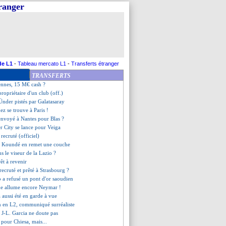
tranger
lavogui, c'est bouclé (off.)
e saoudienne pour Kessié
n approche
vre grand la porte
ouveau compliment de Zidane
ladbach pousse pour Honorat
 retour ?
de L1
-
Tableau mercato L1
-
Transferts étranger
ira bientôt nommé !
TRANSFERTS
s à Aston Villa, c'est sérieux
Rennes, 15 M€ cash ?
propriétaire d'un club (off.)
Ünder pistés par Galatasaray
ez se trouve à Paris !
envoyé à Nantes pour Blas ?
r City se lance pour Veiga
recruté (officiel)
e, Koundé en remet une couche
s le viseur de la Lazio ?
êt à revenir
recruté et prêté à Strasbourg ?
 a refusé un pont d'or saoudien
de allume encore Neymar !
a aussi été en garde à vue
n en L2, communiqué surréaliste
 J-L. Garcia ne doute pas
s pour Chiesa, mais...