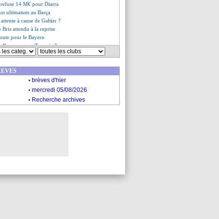
 refuse 14 M€ pour Diarra
 un ultimatum au Barça
attente à cause de Galtier ?
 Bris attendu à la reprise
oute pour le Bayern
folle rumeur en Turquie ?
rtino a été nommé (officiel)
es du mer. 28 juin 2023
REVES
es du mar. 27 juin 2023
.
brèves d'hier
.
mercredi 05/08/2026
.
Recherche archives