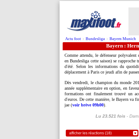
Actu foot
Bundesliga
Bayern Munich
>
>
Bayern : Herna
Comme attendu, le défenseur polyvalen
en Bundesliga cette saison) se rapproche 
d'été. Selon les informations du quotidi
déplacement à Paris ce jeudi afin de passer
Dès vendredi, le champion du monde 2018
année supplémentaire en option, en faveu
formations ont finalement trouvé un ac
d'euros. De cette manière, le Bayern va f
jae (
voir brève 09h00
).
Lu 23.521 fois
- Dami
afficher les réactions (18)