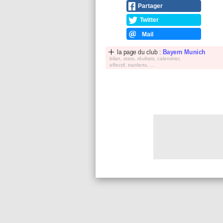
Partager
Twitter
Mail
la page du club :
Bayern Munich
bilan, stats, réultats, calendrier,
effectif, tranferts, ...