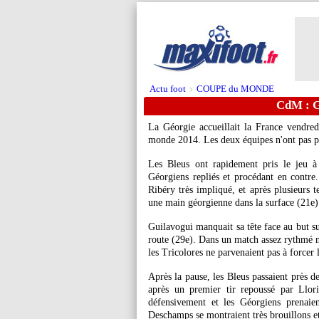
Actu foot
COUPE du MONDE
>
CdM : G
La Géorgie accueillait la France vendred
monde 2014. Les deux équipes n'ont pas pu
Les Bleus ont rapidement pris le jeu à
Géorgiens repliés et procédant en contre
Ribéry très impliqué, et après plusieurs t
une main géorgienne dans la surface (21e)
Guilavogui manquait sa tête face au but su
route (29e). Dans un match assez rythmé m
les Tricolores ne parvenaient pas à forcer
Après la pause, les Bleus passaient près d
après un premier tir repoussé par Llori
défensivement et les Géorgiens prenaie
Deschamps se montraient très brouillons et 