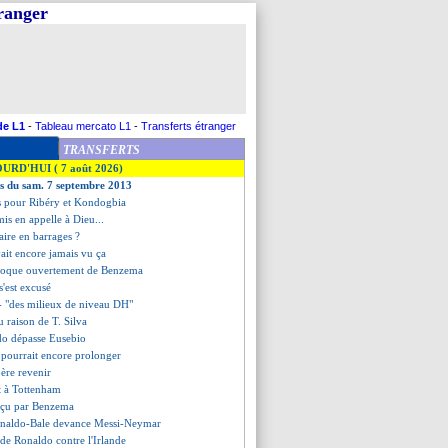
tranger
de L1
-
Tableau mercato L1
-
Transferts étranger
TRANSFERTS
OURD'HUI ( 7 août 2026)
es du sam. 7 septembre 2013
cis pour Ribéry et Kondogbia
is en appelle à Dieu...
aire en barrages ?
ait encore jamais vu ça
moque ouvertement de Benzema
'est excusé
 - "des milieux de niveau DH"
eu raison de T. Silva
do dépasse Eusebio
 pourrait encore prolonger
père revenir
it à Tottenham
éçu par Benzema
onaldo-Bale devance Messi-Neymar
é de Ronaldo contre l'Irlande