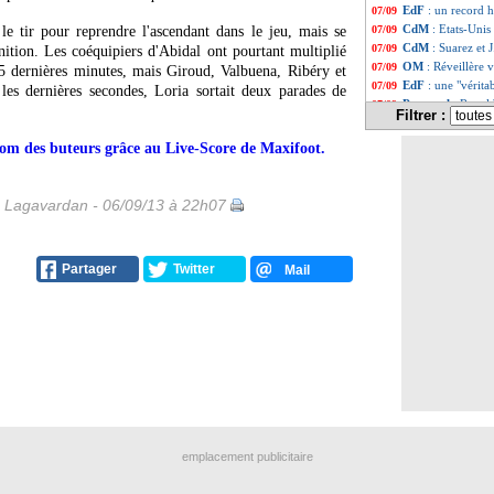
EdF
: un record h
07/09
CdM
: Etats-Unis
le tir pour reprendre l'ascendant dans le jeu, mais se
07/09
CdM
: Suarez et 
07/09
nition. Les coéquipiers d'Abidal ont pourtant multiplié
OM
: Réveillère 
07/09
 25 dernières minutes, mais Giroud, Valbuena, Ribéry et
EdF
: une "vérita
07/09
les dernières secondes, Loria sortait deux parades de
Portugal
: Ronal
07/09
Filtrer :
EdF
: Benzema s'e
06/09
EdF
: Benzema, 1
06/09
e nom des buteurs grâce au Live-Score de Maxifoot.
CdM
: les résulta
06/09
CdM
: le classem
06/09
EdF
: Ribéry se 
06/09
s Lagavardan - 06/09/13 à 22h07
EdF
: D. Deschamp
06/09
CdM
: Géorgie 0
06/09
Milan
: Robinho 
06/09
Partager
Twitter
Mail
CdM
: Géorgie -
06/09
OM
: J. Anigo - 
06/09
Nantes
: la FFF r
06/09
OM
: Imbula n'es
06/09
EdF
: Larqué met
06/09
OM
: Baup ne do
06/09
PSG
: Özil était 
06/09
ASSE
: Galtier c
06/09
Monaco
: Carval
06/09
OM
: Réveillère, 
06/09
emplacement publicitaire
Real
: Ancelotti 
06/09
OM
: un rôle au 
06/09