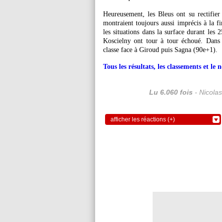
Heureusement, les Bleus ont su rectifier 
montraient toujours aussi imprécis à la fi
les situations dans la surface durant les
Koscielny ont tour à tour échoué. Dans 
classe face à Giroud puis Sagna (90e+1).
Tous les résultats, les classements et l
Lu 6.060 fois
- Nicola
afficher les réactions (+)