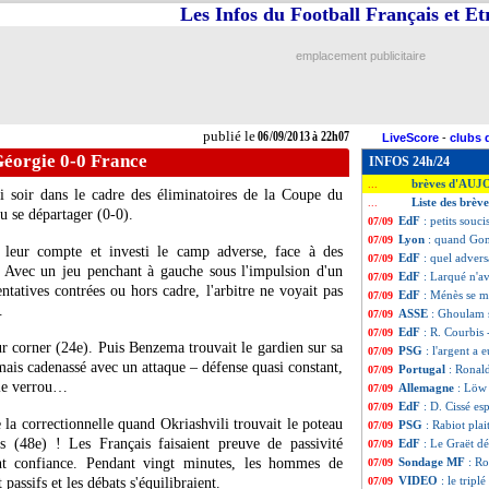
Les Infos du Football Français et E
emplacement publicitaire
publié le
06/09/2013 à 22h07
LiveScore
-
clubs 
éorgie 0-0 France
INFOS 24h/24
brèves d'AUJ
...
i soir dans le cadre des éliminatoires de la Coupe du
Liste des brèv
...
 se départager (0-0).
EdF
: petits sou
07/09
Lyon
: quand Gom
07/09
 leur compte et investi le camp adverse, face à des
EdF
: quel advers
07/09
. Avec un jeu penchant à gauche sous l'impulsion d'un
EdF
: Larqué n'av
07/09
entatives contrées ou hors cadre, l'arbitre ne voyait pas
EdF
: Ménès se 
07/09
.
ASSE
: Ghoulam s
07/09
EdF
: R. Courbis
07/09
r corner (24e). Puis Benzema trouvait le gardien sur sa
PSG
: l'argent a 
07/09
ais cadenassé avec un attaque – défense quasi constant,
Portugal
: Ronal
07/09
 le verrou…
Allemagne
: Löw
07/09
EdF
: D. Cissé es
07/09
e la correctionnelle quand Okriashvili trouvait le poteau
PSG
: Rabiot pla
07/09
s (48e) ! Les Français faisaient preuve de passivité
EdF
: Le Graët d
07/09
nt confiance. Pendant vingt minutes, les hommes de
Sondage MF
: R
07/09
VIDEO
: le tripl
passifs et les débats s'équilibraient.
07/09