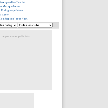
istorique d'inefficacité
 et Mexique battus !
J. Rodriguez précieux
va signer
ble déception" pour Nasri
do repart à Madrid
st trouvé "pas terrible"
217 minutes sans marquer...
ts de vendredi
emplacement publicitaire
ent du groupe I (France)
prépare aux barrages
s - "il faut marquer..."
-0 France
cambriolé
 France, les compos
"on m'a pris mon fils"
ejette l'appel pour I. Touré
t pas content de lui
 encore la pression sur Benzema
nne pas de date pour Thauvin
tout proche de signer
roit en Lyon
ho juge son début de saison
ça chauffe !
garde un bon souvenir de la L1
club pour Marion Bartoli ?