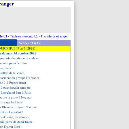
tranger
de L1
-
Tableau mercato L1
-
Transferts étranger
TRANSFERTS
OURD'HUI ( 7 août 2026)
es du mar. 14 octobre 2025
pas loin de crier au scandale
 veut pas à l'arbitre
ré, mais...
ésultats de la soirée
lassement du groupe D (France)
nde 2-2 France (fini)
de Lewandowski tempère
s Emegha ni Sarr à Paris
 ouvre la porte à Neymar
ourage les Bleus
es Bleuets corrigent l'Estonie
ploit du Cap-Vert !
nde-France, les compos
bré privé de demi-finale
 de Djaoui Cissé !