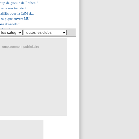
 coup de gueule de Rothen !
onte son transfert
ualifiés pour la CdM si...
, sa pique envers MU
ons d'Ancelotti
unisie s'amuse
always me ?", Balotelli raconte
porta voit un gladiateur
ur pour Ødegaard
emplacement publicitaire
xprime sur un retour
ssi suspendu... à Lille ?
ait pour le Clasico
e message d'Ancelotti
s français au Mondial 2026 ?
n fantasme à 400 M€ démenti
 a des offres, mais...
avant la fin de l'année ?
, le choix de la FFF agace !
 Jacquet est resté cet été
n comportement qui agace !
 rassure les supporters
alement blessé
a régale toujours à 41 ans
oute l'Espagne en 2026, mais...
 pour Wilshere (officiel)
celotti a inspiré Zidane