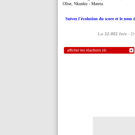
Olise, Nkunku - Mateta.
Suivez l'évolution du score et le nom 
Lu 12.881 fois
- Er
afficher les réactions (4)