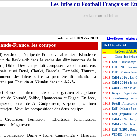
Les Infos du Football Français et E
emplacement publicitaire
publié le
13/10/2025 à 19h33
LiveScore
-
clubs 
lande-France, les compos
INFOS 24h/24
brèves d'AUJ
...
0) vendredi, l'équipe de France va affronter l'Islande ce
Liste des brèv
...
ur de Reykjavik dans le cadre des éliminatoires de la
EdF
: Deschamps 
13/10
tre, Didier Deschamps doit composer avec de nombreux
EdF
: Nkunku n'en
13/10
ais aussi Doué, Cherki, Barcola, Dembélé, Thuram,
EdF
: Mateta frust
13/10
nneur des Bleus offre sa première titularisation à
CdM 2026
: les r
13/10
utenu par Thauvin et Nkunku dans un 4-2-3-1.
CdM 2026
: le c
13/10
CdM 2026
: Isla
13/10
et Koné au milieu, tandis que le gardien et capitaine
Barça
: l'agent 
13/10
ée de Koundé, Saliba, Upamecano et Digne. En face,
Strasbourg
: san
13/10
augsson, privé de A. Gudjohnsen, suspendu, va bien
Brésil
: Ancelotti
13/10
entrejeu. Voici les compositions des deux équipes.
EdF
: Mbappé enc
13/10
EdF (Espoirs)
: l
13/10
, Gretarsson, Tomasson - Ellertsson, Johannesson,
CdM 2026
: l'ex
13/10
CdM 2026
: Isla
hnsen, Magnusson.
13/10
EdF (U20)
: Boua
13/10
VIDEO
: le bijou
a, Upamecano, Digne - Koné, Camavinga - Thauvin,
13/10