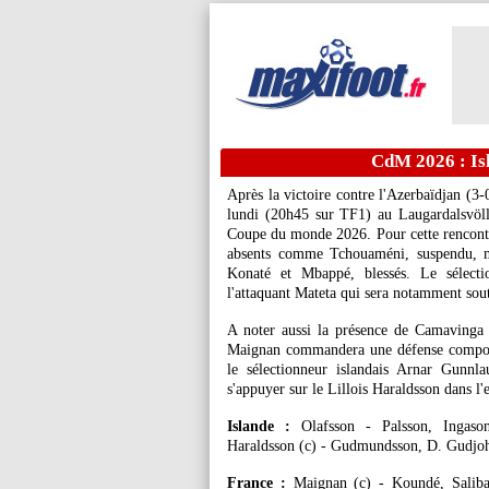
CdM 2026 : Is
Après la victoire contre l'Azerbaïdjan (3-
lundi (20h45 sur TF1) au Laugardalsvöll
Coupe du monde 2026. Pour cette rencon
absents comme Tchouaméni, suspendu, m
Konaté et Mbappé, blessés. Le sélectio
l'attaquant Mateta qui sera notamment so
A noter aussi la présence de Camavinga 
Maignan commandera une défense compos
le sélectionneur islandais Arnar Gunnl
s'appuyer sur le Lillois Haraldsson dans l'
Islande :
Olafsson - Palsson, Ingason
Haraldsson (c) - Gudmundsson, D. Gudjo
France :
Maignan (c) - Koundé, Salib