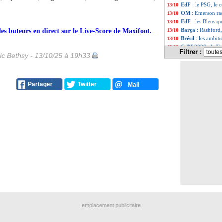
EdF
: le PSG, le
13/10
OM
: Emerson rac
13/10
EdF
: les Bleus q
13/10
Barça
: Rashford
des buteurs en direct sur le Live-Score de Maxifoot.
13/10
Brésil
: les ambiti
13/10
CdM 2026
: la T
13/10
Filtrer :
ic Bethsy - 13/10/25 à 19h33
Man City
: "Why 
13/10
Barça
: Flick, La
13/10
Arsenal
: coup d
13/10
Lyon
: Cornet s'e
13/10
Partager
Twitter
Mail
Turquie
: Özer au
13/10
Barça
: Olmo forf
13/10
Brésil
: Neymar, l
13/10
EdF
: peu de fan
13/10
Barça
: Yamal, u
13/10
Divers
: Balotelli
13/10
Bayern
: Musiala 
13/10
LFP
: les Bleuets
13/10
Rennes
: pourquoi
13/10
Barça
: Yamal, u
13/10
Belgique
: Garcia
13/10
Barça
: Torres ég
13/10
VIDEO
: Valbuen
13/10
EdF
: Mbappé red
13/10
emplacement publicitaire
Luton
: c'est fait
13/10
Real
: comment An
13/10