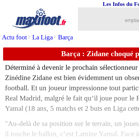
Les Infos du F
13/10
Barça
: Olmo forfait pour le Clasico
emplac
13/10
Brésil
: Neymar, le message d'Ancelot
>
>
Actu foot
La Liga
Barça
13/10
EdF
: peu de fans français au Mondial
Barça : Zidane choqué p
13/10
Barça
: Yamal, un fantasme à 400 M€
Déterminé à devenir le prochain sélectionneur
13/10
Divers
: Balotelli a des offres, mais...
Zinédine Zidane est bien évidemment un observ
football. Et un joueur impressionne tout parti
13/10
Bayern
: Musiala avant la fin de l'ann
Real Madrid, malgré le fait qu’il joue pour le
Yamal
(18 ans, 5 matchs et 2 buts en Liga cett
13/10
LFP
: les Bleuets, le choix de la FFF 
"Au-delà de sa position sur le terrain, un joue
13/10
Rennes
: pourquoi Jacquet est resté cet
il touche le ballon, c’est Lamine Yamal. Face à