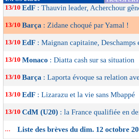
de
13/10
EdF
: Thauvin leader, Acherchour gên
lecture
13/10
Barça
: Zidane choqué par Yamal !
OK
13/10
EdF
: Maignan capitaine, Deschamps 
13/10
Monaco
: Diatta cash sur sa situation
13/10
Barça
: Laporta évoque sa relation av
13/10
EdF
: Lizarazu et la vie sans Mbappé
13/10
CdM (U20)
: la France qualifiée en d
...
Liste des brèves du dim. 12 octobre 2