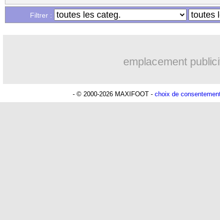
...
Liste des brèves du sam. 11 octobre 2
Filtrer :
emplacement publici
- © 2000-2026 MAXIFOOT -
choix de consentemen