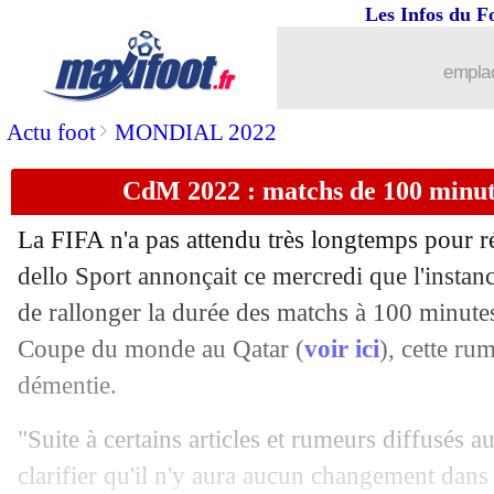
Les Infos du F
emplac
>
Actu foot
MONDIAL 2022
CdM 2022 : matchs de 100 minut
...
brèves d'AUJOURD'HUI ( 8 août 202
La FIFA n'a pas attendu très longtemps pour ré
...
Liste des brèves du jeu. 7 avril 2022
dello Sport annonçait ce mercredi que l'instanc
de rallonger la durée des matchs à 100 minutes
06/04
Villarreal
: Coquelin en voulait plus
Coupe du monde au Qatar (
voir ici
), cette ru
06/04
Chelsea
: l'agacement de Tuchel
démentie.
"Suite à certains articles et rumeurs diffusés a
06/04
Bayern
: Pavard félicite Emery et Vill
clarifier qu'il n'y aura aucun changement dans 