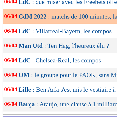
06/04
LdC
: que miser avec les Freebets offe
de
lecture
06/04
CdM 2022
: matchs de 100 minutes, 
OK
06/04
LdC
: Villarreal-Bayern, les compos
06/04
Man Utd
: Ten Hag, l'heureux élu ?
06/04
LdC
: Chelsea-Real, les compos
06/04
OM
: le groupe pour le PAOK, sans M
06/04
Lille
: Ben Arfa s'est mis le vestiaire à
06/04
Barça
: Araujo, une clause à 1 milliar