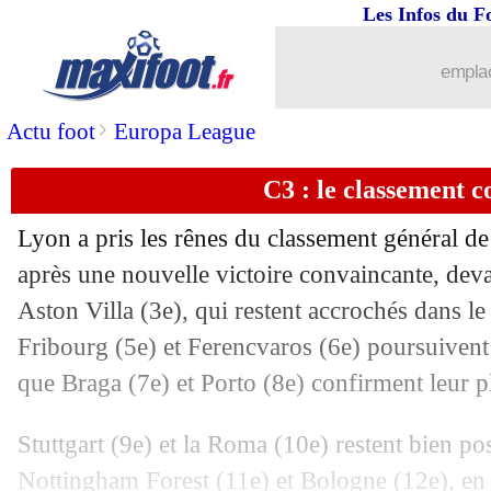
Les Infos du F
emplac
>
Actu foot
Europa League
C3 : le classement 
Lyon a pris les rênes du classement général de
après une nouvelle victoire convaincante, deva
Aston Villa (3e), qui restent accrochés dans le t
Fribourg (5e) et Ferencvaros (6e) poursuivent 
que Braga (7e) et Porto (8e) confirment leur p
Stuttgart (9e) et la Roma (10e) restent bien po
Pos
Equipe
Pts
J
G
N
P
Bp
Bc
Di
Nottingham Forest (11e) et Bologne (12e), en 
1
Lyon
15
6
5
0
1
13
3
+