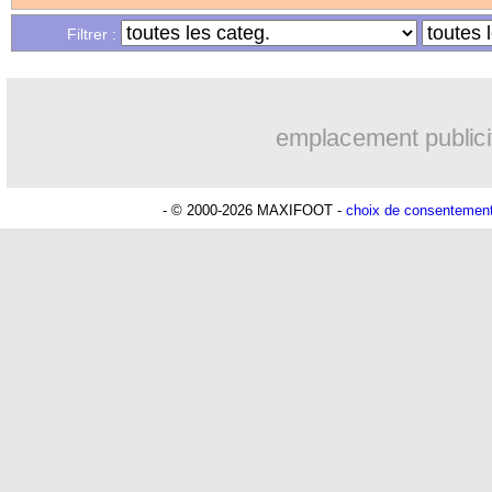
Filtrer :
11/12
C4
: le classement complet
11/12
C3
: les résultats de la soirée
emplacement publici
11/12
C4
: les résultats de la soirée
- © 2000-2026 MAXIFOOT -
choix de consentemen
11/12
C4
: Aberdeen 0-1 Strasbourg (fini)
11/12
C3
: Lyon 2-1 Go Ahead Eagles (fini)
11/12
Juve
: l'irritation de Spalletti
11/12
Real
: Ronaldo, Bale n'a jamais eu de
11/12
Lyon
: un retour, "délicat" pour Benz