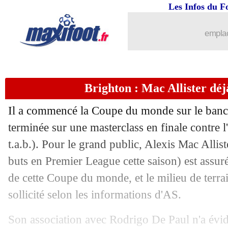
Les Infos du F
21/12
Juve
: Chelsea débarque pour Rabiot
emplac
21/12
Bayern
: Kolo Muani, fake news ?
21/12
EdF
: Rami tacle les Argentins
Brighton : Mac Allister déjà
21/12
Sondage MF
: favorables au maintie
Il a commencé la Coupe du monde sur le banc a
21/12
Argentine
: Messi, le plus grand pour
terminée sur une masterclass en finale contre 
t.a.b.). Pour le grand public, Alexis Mac Allis
21/12
PSG
: Mbappé, un signal pour Galtier
buts en Premier League cette saison) est assur
de cette Coupe du monde, et le milieu de terra
21/12
Liverpool
: une offre pour Enzo Fern
sollicité selon les informations d'AS.
21/12
Divers
: Isco, et maintenant ?
Son association avec Rodrigo De Paul n'a év