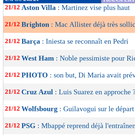
de
21/12
Aston Villa
: Martinez vise plus haut
lecture
21/12
Brighton
: Mac Allister déjà très sollic
OK
21/12
Barça
: Iniesta se reconnaît en Pedri
21/12
West Ham
: Noble pessimiste pour Ri
21/12
PHOTO
: son but, Di Maria avait pré
21/12
Cruz Azul
: Luis Suarez en approche 
21/12
Wolfsbourg
: Guilavogui sur le départ
21/12
PSG
: Mbappé reprend déjà l'entraîne