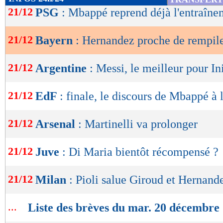
de
21/12
PSG
: Mbappé reprend déjà l'entraîne
lecture
21/12
Bayern
: Hernandez proche de rempil
OK
21/12
Argentine
: Messi, le meilleur pour In
21/12
EdF
: finale, le discours de Mbappé à 
21/12
Arsenal
: Martinelli va prolonger
21/12
Juve
: Di Maria bientôt récompensé ?
21/12
Milan
: Pioli salue Giroud et Hernand
...
Liste des brèves du mar. 20 décembre