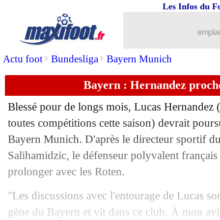
Les Infos du F
21/12
Divers
: Isco, et maintenant ?
emplac
21/12
Divers
: Tuchel améliore son espagnol
>
>
Actu foot
Bundesliga
Bayern Munich
21/12
Barça
: la priorité de Xavi
Bayern : Hernandez proch
21/12
Juve
: Zidane toujours dans le viseur
Blessé pour de longs mois, Lucas Hernandez (
21/12
Séville
: c'est fini pour Isco (officiel)
toutes compétitions cette saison) devrait pour
Bayern Munich. D'après le directeur sportif d
21/12
Amical
: le PSG s'impose contre QRM
Salihamidzic, le défenseur polyvalent français 
prolonger avec les Roten.
21/12
PSG
: avec Mbappé contre Strasbourg
"Les discussions avec l'entourage de Lucas sont
21/12
Tottenham
: Conte bientôt prolongé ?
gène du Bayern et vit dans ce club. À mon avis