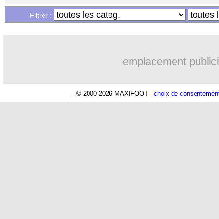
...
Liste des brèves du lun. 19 décembre 
Filtrer :
emplacement publici
- © 2000-2026 MAXIFOOT -
choix de consentemen