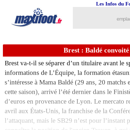
Les Infos du F
26/03
Malaga
: le club bientôt racheté par Q
emplac
26/03
Inter
: Mkhitaryan prêt à prolonger
26/03
Ajax
: Hato suivi par deux cadors angl
Brest : Baldé convoit
26/03
Dortmund
: Moukoko ne sera pas ret
Brest va-t-il se séparer d’un titulaire avant le s
26/03
Argentine
: quand Paredes chambre 
informations de L’Équipe, la formation étas
s’intéresse à Mama
Baldé
(29 ans, 20 matchs e
26/03
Al Duhail
: Galtier remplacé par Belm
cette saison), arrivé l’été dernier dans le Finis
d’euros en provenance de Lyon. Le mercato re
26/03
Chelsea
: João Félix vers Galatasaray 
avril aux États-Unis, la franchise de la Confér
l’attaquant, mais le SB29 n’est pour l’instant 
26/03
Tigres
: encore un an pour Gignac ?