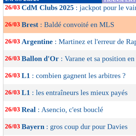
de
26/03
CdM Clubs 2025
: jackpot pour le va
lecture
26/03
Brest
: Baldé convoité en MLS
OK
26/03
Argentine
: Martinez et l'erreur de R
26/03
Ballon d'Or
: Varane et sa position e
26/03
L1
: combien gagnent les arbitres ?
26/03
L1
: les entraîneurs les mieux payés
26/03
Real
: Asencio, c'est bouclé
26/03
Bayern
: gros coup dur pour Davies