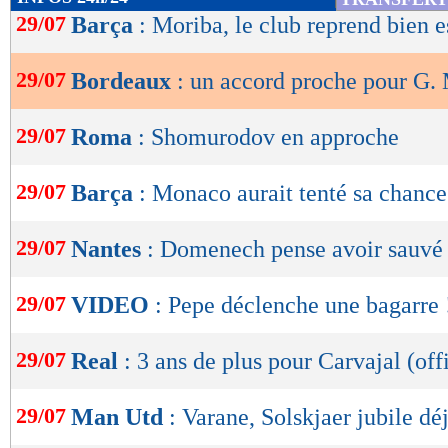
de
29/07
Barça
: Moriba, le club reprend bien e
lecture
29/07
Bordeaux
: un accord proche pour G.
OK
29/07
Roma
: Shomurodov en approche
29/07
Barça
: Monaco aurait tenté sa chance
29/07
Nantes
: Domenech pense avoir sauvé 
29/07
VIDEO
: Pepe déclenche une bagarre 
29/07
Real
: 3 ans de plus pour Carvajal (offi
29/07
Man Utd
: Varane, Solskjaer jubile dé