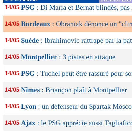
de
14/05
PSG
: Di Maria et Bernat blindés, pas
lecture
14/05
Bordeaux
: Obraniak dénonce un "cli
OK
14/05
Suède
: Ibrahimovic rattrapé par la pat
14/05
Montpellier
: 3 pistes en attaque
14/05
PSG
: Tuchel peut être rassuré pour s
14/05
Nîmes
: Briançon plaît à Montpellier
14/05
Lyon
: un défenseur du Spartak Mosco
14/05
Ajax
: le PSG apprécie aussi Tagliafic