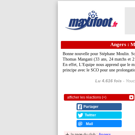
Angers : M
Bonne nouvelle pour Stéphane Moulin. Sous
Thomas Mangani
(33 ans, 24 matchs et 2 
En effet, L'Equipe nous apprend que le mi
principe avec le SCO pour une prolongatio
Lu 4.616 fois
- Youc
afficher les réactions (+)
Partager
Twitter
Mail
la page du club :
Angers