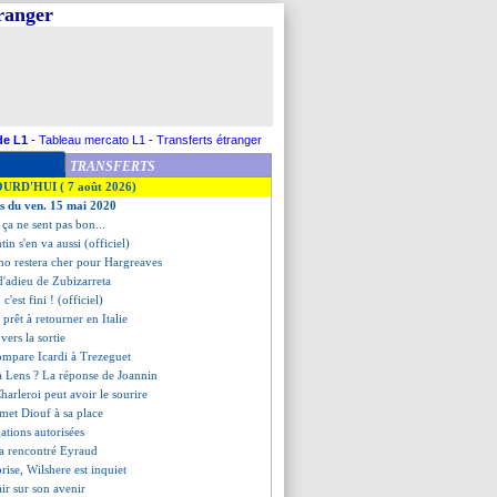
tranger
de L1
-
Tableau mercato L1
-
Transferts étranger
TRANSFERTS
OURD'HUI ( 7 août 2026)
es du ven. 15 mai 2020
 ça ne sent pas bon...
tin s'en va aussi (officiel)
ho restera cher pour Hargreaves
d'adieu de Zubizarreta
c'est fini ! (officiel)
prêt à retourner en Italie
vers la sortie
compare Icardi à Trezeguet
à Lens ? La réponse de Joannin
harleroi peut avoir le sourire
emet Diouf à sa place
gations autorisées
 a rencontré Eyraud
prise, Wilshere est inquiet
air sur son avenir