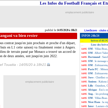
Les Infos du Football Français et E
emplacement publicitaire
publié le
14/05/2020 à 18h21
LiveScore
-
clubs 
angani va bien rester
INFOS 24h/24
brèves d'AUJ
...
 contrat jusqu'en juin prochain et proche d'un départ,
Liste des brèv
...
buts en L1 cette saison) va finalement rester à Angers.
OM
: Villas-Boas,
14/05
lieu de terrain passé par Monaco a trouvé un accord de
OM
: Albert Valen
14/05
n de deux années, soit jusqu'en juin 2022.
Dortmund
: Sanc
14/05
OM
: le message 
14/05
ef Touaitia - 14/05/20 à 18h21
OM
: Zubizarreta, 
14/05
Paris FC
: Ménez 
14/05
OM
: Zubizarreta 
14/05
Juve
: Chiellini 
14/05
Amiens
: Kakuta 
emplacement publicitaire
14/05
Lille
: Osimhen, C
14/05
Afrique
: Eto'o r
14/05
Ang.
: les prolon
14/05
OM
: Villas-Boas
14/05
West Ham
: la re
14/05
Inter
: Lautaro cl
14/05