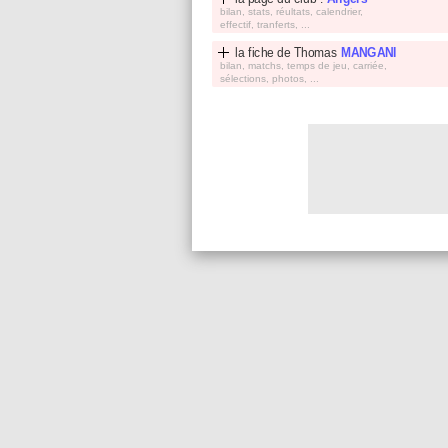
bilan, stats, réultats, calendrier,
effectif, tranferts, ...
la fiche de
Thomas
MANGANI
bilan, matchs, temps de jeu, carriée,
sélections, photos, ...