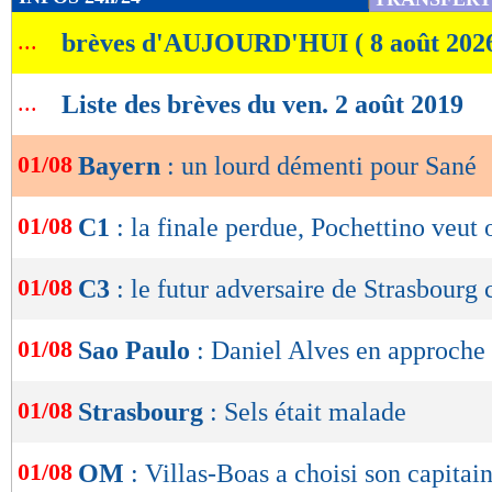
de
...
brèves d'AUJOURD'HUI ( 8 août 202
lecture
OK
...
Liste des brèves du ven. 2 août 2019
01/08
Bayern
: un lourd démenti pour Sané
01/08
C1
: la finale perdue, Pochettino veut 
01/08
C3
: le futur adversaire de Strasbourg
01/08
Sao Paulo
: Daniel Alves en approche
01/08
Strasbourg
: Sels était malade
01/08
OM
: Villas-Boas a choisi son capitai