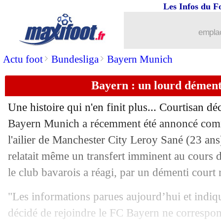
Les Infos du F
emplac
>
>
Actu foot
Bundesliga
Bayern Munich
Bayern : un lourd dément
Une histoire qui n'en finit plus... Courtisan dé
Bayern Munich a récemment été annoncé comme
l'ailier de Manchester City
Leroy Sané
(23 ans
relatait même un transfert imminent au cours 
le club bavarois a réagi, par un démenti court m
"Les informations parues aujourd’hui et indi
décidé de rejoindre le FC Bayern ne correspond