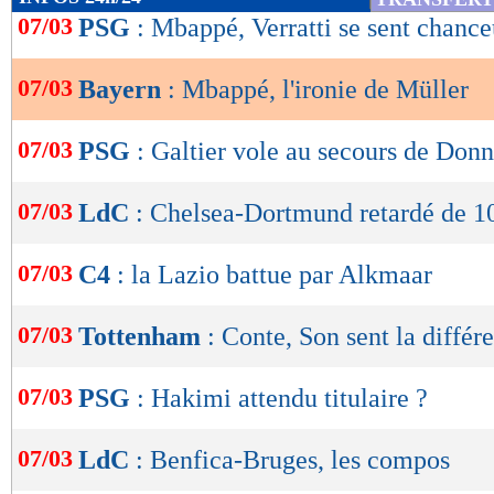
de
07/03
PSG
: Mbappé, Verratti se sent chanc
lecture
07/03
Bayern
: Mbappé, l'ironie de Müller
OK
07/03
PSG
: Galtier vole au secours de Do
07/03
LdC
: Chelsea-Dortmund retardé de 1
07/03
C4
: la Lazio battue par Alkmaar
07/03
Tottenham
: Conte, Son sent la différ
07/03
PSG
: Hakimi attendu titulaire ?
07/03
LdC
: Benfica-Bruges, les compos