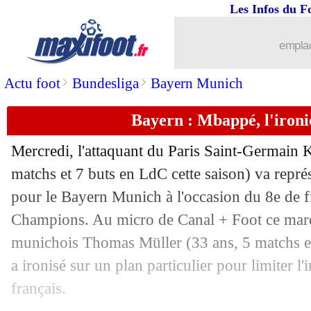
Les Infos du F
emplac
>
>
Actu foot
Bundesliga
Bayern Munich
Bayern : Mbappé, l'ironi
...
brèves d'AUJOURD'HUI ( 9 août 202
Mercredi, l'attaquant du Paris Saint-Germain
...
Liste des brèves du mer. 8 mars 2023
matchs et 7 buts en LdC cette saison) va repr
pour le Bayern Munich à l'occasion du 8e de fi
07/03
Chelsea
: le soulagement de Potter
Champions. Au micro de Canal + Foot ce mardi
munichois Thomas Müller (33 ans, 5 matchs et
07/03
PSG
: Ben Arfa, le club condamné
a ironisé sur un plan particulier pour limiter l'
français.
07/03
Chelsea
: Havertz a aimé le caractère