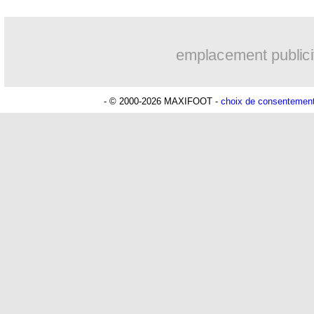
11/09
Juve
: Pogba positif à la testostérone ?
emplacement publici
11/09
EdF
: Griezmann, DD agacé par les dé
11/09
Allemagne
: Nagelsmann en favori, ma
- © 2000-2026 MAXIFOOT -
choix de consentemen
11/09
EdF
: Griezmann bluffé par Kolo Mua
11/09
Nice
: Ghisolfi fait le point pour Sirigu
11/09
Lyon
: Blanc, c'est terminé ! (officiel)
11/09
Real
: Alvarez, l'alternative à Mbappé
11/09
West Ham
: Aguerd surveillé par des 