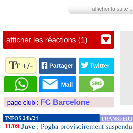
11/09
afficher la suite ..
Man City
: Guardiola devrait bien rev
11/09
EdF
: son échange avec DD, Griezman
afficher les réactions (1)
11/09
Rennes
: coup dur pour Kalimuendo
11/09
EdF
: première sélection pour Todibo 
T
+/-
T
Partager
Twitter
11/09
Juve
: Pogba, le club confirme
Règlez la
taille du
Mail
texte
11/09
OM
: Gigot veut y terminer sa carrière
pour
FC Barcelone
page club :
l'adapter
11/09
EdF (Espoirs)
: nouveau récital des Bl
à vos
préférences
INFOS 24h/24
TRANSFERT
de
11/09
Juve
: Pogba provisoirement suspendu
lecture