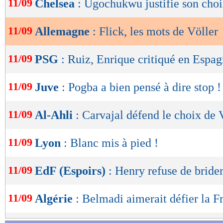
11/09
Chelsea
: Ugochukwu justifie son cho
de
lecture
11/09
Allemagne
: Flick, les mots de Völler
OK
11/09
PSG
: Ruiz, Enrique critiqué en Espa
11/09
Juve
: Pogba a bien pensé à dire stop !
11/09
Al-Ahli
: Carvajal défend le choix de 
11/09
Lyon
: Blanc mis à pied !
11/09
EdF (Espoirs)
: Henry refuse de bride
11/09
Algérie
: Belmadi aimerait défier la F