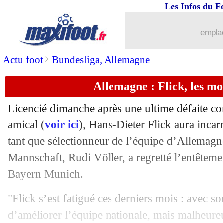
11/09
Juve
: Pogba positif à la testostérone ?
Les Infos du F
11/09
EdF
: Griezmann, DD agacé par les dé
emplac
11/09
Allemagne
: Nagelsmann en favori, ma
>
Actu foot
Bundesliga, Allemagne
Allemagne : Flick, les mo
11/09
EdF
: Griezmann bluffé par Kolo Mua
Licencié dimanche après une ultime défaite co
11/09
Nice
: Ghisolfi fait le point pour Sirigu
amical (
voir ici
), Hans-Dieter Flick aura inca
tant que sélectionneur de l’équipe d’Allemagne
11/09
Lyon
: Blanc, c'est terminé ! (officiel)
Mannschaft, Rudi Völler, a regretté l’entêteme
11/09
Real
: Alvarez, l'alternative à Mbappé
Bayern Munich.
"Flick s’est fatigué ces derniers mois : avec son
11/09
West Ham
: Aguerd surveillé par des 
d’améliorer l’équipe nationale, mais malheureu