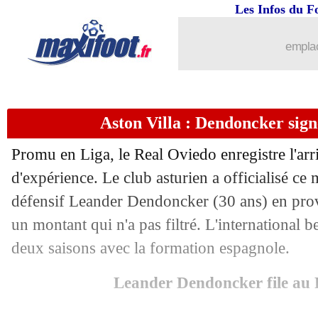
Les Infos du F
19/08
Paris FC
: c'est fait pour Trapp (offici
emplac
19/08
Ang.
: Salah joueur de la saison 2024
19/08
Newcastle
: Isak prend la parole !
Aston Villa : Dendoncker signe
19/08
Naples
: Lukaku blessé, Arokodare en 
Promu en Liga, le Real Oviedo enregistre l'arr
19/08
OM
: la réaction du clan Rabiot
d'expérience. Le club asturien a officialisé ce 
défensif Leander Dendoncker (30 ans) en prov
19/08
Nantes
: Abline, le débrief salé de Cas
un montant qui n'a pas filtré. L'international b
deux saisons avec la formation espagnole.
19/08
Arsenal
: un nouveau deal pour Trossa
Leander Dendoncker file au 
19/08
Man Utd
: Garnacho a recalé le Baye