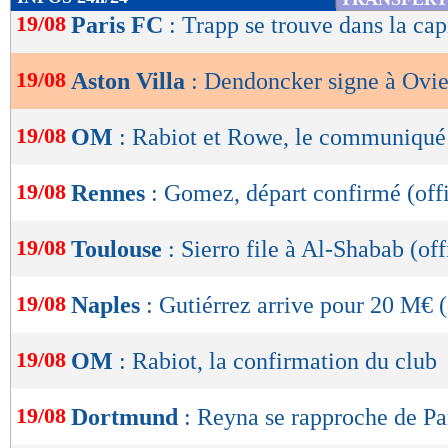
de
19/08
Paris FC
: Trapp se trouve dans la cap
lecture
19/08
Aston Villa
: Dendoncker signe à Ovie
OK
19/08
OM
: Rabiot et Rowe, le communiqué 
19/08
Rennes
: Gomez, départ confirmé (offi
19/08
Toulouse
: Sierro file à Al-Shabab (off
19/08
Naples
: Gutiérrez arrive pour 20 M€ (
19/08
OM
: Rabiot, la confirmation du club
19/08
Dortmund
: Reyna se rapproche de P
Lu 4.787 fois
- Clément Barbier 