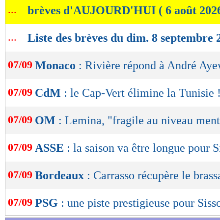
...
brèves d'AUJOURD'HUI ( 6 août 202
de
lecture
...
Liste des brèves du dim. 8 septembre 
OK
07/09
Monaco
: Rivière répond à André Ay
07/09
CdM
: le Cap-Vert élimine la Tunisie 
07/09
OM
: Lemina, "fragile au niveau ment
07/09
ASSE
: la saison va être longue pour S
07/09
Bordeaux
: Carrasso récupère le brass
07/09
PSG
: une piste prestigieuse pour Siss