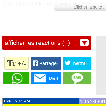
Christophe Galtier, réaffirmant sa volonté de 
afficher la suite ..
formateur", ont affirmé les Verts par le biais
Ghoulam doit jouer avec l'équipe réserve (CF
Lu 11.780 fois
- Nicolas Lagavarda
afficher les réactions (+)
T
+/-
T
Partager
Twitter
Règlez la
taille du
Mail
texte
pour
l'adapter
à vos
INFOS 24h/24
TRANSFERT
préférences