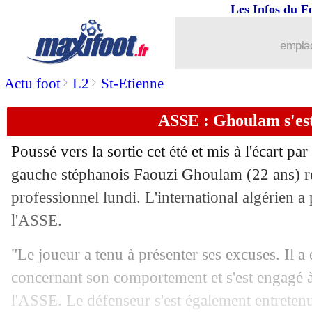
Les Infos du F
emplac
>
>
Actu foot
L2
St-Etienne
ASSE : Ghoulam s'est
Poussé vers la sortie cet été et mis à l'écart par
gauche stéphanois Faouzi Ghoulam (22 ans) ré
professionnel lundi. L'international algérien a
l'ASSE.
"Le joueur a tenu à présenter ses excuses. Il a
concernant son comportement et s'est engagé à 
l'ASSE. Le défenseur s'est également entretenu