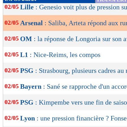
de
02/05
Lille
: Genesio voit plus de pression s
lecture
02/05
Arsenal
: Saliba, Arteta répond aux r
OK
02/05
OM
: la réponse de Longoria sur son a
02/05
L1
: Nice-Reims, les compos
02/05
PSG
: Strasbourg, plusieurs cadres au 
02/05
Bayern
: Sané se rapproche d'un acco
02/05
PSG
: Kimpembe vers une fin de sais
02/05
Lyon
: une pression financière ? Fons