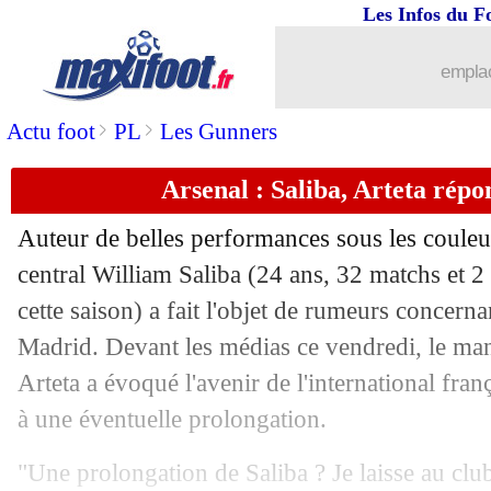
Les Infos du F
emplac
>
>
Actu foot
PL
Les Gunners
...
brèves d'AUJOURD'HUI ( 8 août 202
Arsenal : Saliba, Arteta rép
...
Liste des brèves du sam. 3 mai 2025
Auteur de belles performances sous les couleu
02/05
OM
: la popularité, l'explication de P
central William
Saliba
(24 ans, 32 matchs et 2
cette saison) a fait l'objet de rumeurs concerna
02/05
Reims
: Gbane veut vite oublier...
Madrid. Devant les médias ce vendredi, le m
Arteta a évoqué l'avenir de l'international fra
02/05
Nice
: Bouanani retient la victoire
à une éventuelle prolongation.
02/05
Ang.
: De Bruyne fait gagner Manches
"Une prolongation de Saliba ? Je laisse au club