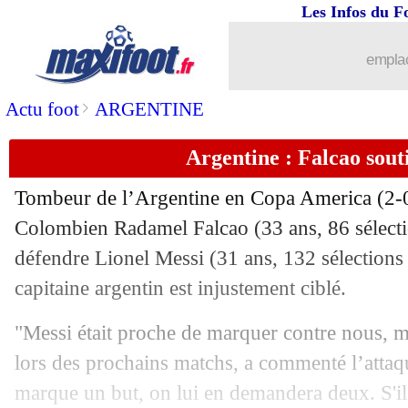
Les Infos du F
emplac
>
Actu foot
ARGENTINE
Argentine : Falcao sout
Tombeur de l’Argentine en Copa America (2-0)
Colombien Radamel
Falcao
(33 ans, 86 sélecti
défendre
Lionel Messi
(31 ans, 132 sélections e
...
brèves d'AUJOURD'HUI ( 9 août 202
capitaine argentin est injustement ciblé.
...
Liste des brèves du mar. 18 juin 2019
"Messi était proche de marquer contre nous, mai
lors des prochains matchs, a commenté l’attaq
17/06
EdF (f)
: Thiney et la 1ère période rat
marque un but, on lui en demandera deux. S'i