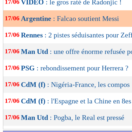
17/06
VIDEO
: le gros raté de Radonjic !
de
lecture
17/06
Argentine
: Falcao soutient Messi
OK
17/06
Rennes
: 2 pistes séduisantes pour Zef
17/06
Man Utd
: une offre énorme refusée 
17/06
PSG
: rebondissement pour Herrera ?
17/06
CdM (f)
: Nigéria-France, les compos
17/06
CdM (f)
: l'Espagne et la Chine en 8es
17/06
Man Utd
: Pogba, le Real est pressé