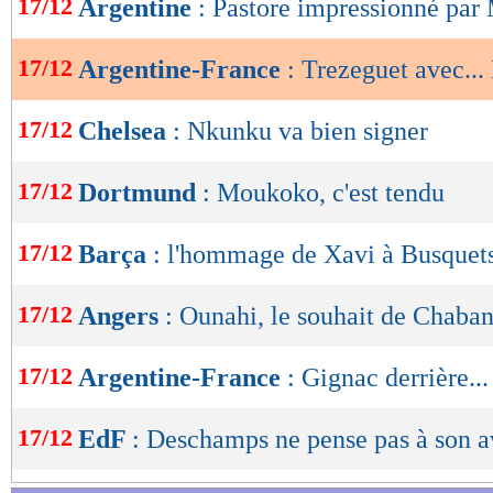
17/12
Argentine
: Pastore impressionné par
de
lecture
17/12
Argentine-France
: Trezeguet avec...
OK
17/12
Chelsea
: Nkunku va bien signer
17/12
Dortmund
: Moukoko, c'est tendu
17/12
Barça
: l'hommage de Xavi à Busquet
17/12
Angers
: Ounahi, le souhait de Chaba
17/12
Argentine-France
: Gignac derrière..
17/12
EdF
: Deschamps ne pense pas à son a