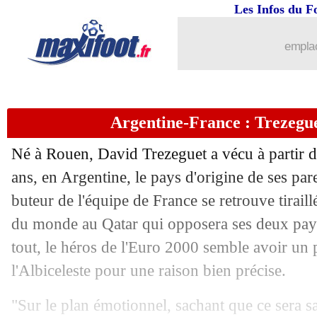
17/12
VIDEO
: Scaloni très ému
Les Infos du F
17/12
CdM
: Croatie 2-1 Maroc (fini)
emplac
17/12
VIDEO
: 2 penalties oubliés en une m
Argentine-France : Trezegue
17/12
Portugal
: une réticence de Mourinho 
Né à Rouen, David Trezeguet a vécu à partir de
17/12
EdF
: Mbappé, Scaloni craint le collec
ans, en Argentine, le pays d'origine de ses par
buteur de l'équipe de France se retrouve tiraill
17/12
EdF
: Benzema, mise au point de son 
du monde au Qatar qui opposera ses deux pay
17/12
EdF
: Ronaldinho adore le style Mbap
tout, le héros de l'Euro 2000 semble avoir un 
l'Albiceleste pour une raison bien précise.
17/12
Argentine
: E. Martinez recadre enc
"Sur le plan émotionnel, sachant que ce sera 