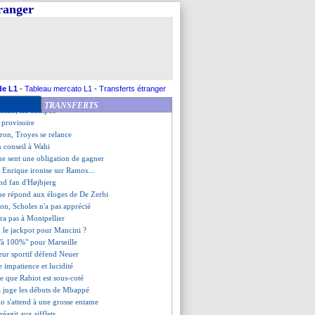
 les compos
tranger
inimum pour Haaland et City
fuse de juger Rabiot
rice renverse Dortmund !
g, des réunions secrètes ?
rique se justifie
libère Naples
ophobes, le club prévient
de L1
-
Tableau mercato L1
-
Transferts étranger
 sur tapis vert en Libye
TRANSFERTS
ienne, les compos
 provisoire
tron, Troyes se relance
n conseil à Wahi
ue sent une obligation de gagner
 Enrique ironise sur Ramos...
and fan d'Højbjerg
ue répond aux éloges de De Zerbi
on, Scholes n'a pas apprécié
ra pas à Montpellier
: le jackpot pour Mancini ?
"à 100%" pour Marseille
teur sportif défend Neuer
e impatience et lucidité
se que Rabiot est sous-coté
a juge les débuts de Mbappé
o s'attend à une grosse entame
réagit aux sifflets