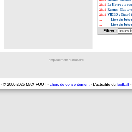
Le Havre
: le c
26/10
Rennes
: Blas sa
26/10
VIDEO
: Digard f
26/10
Liste des brèv
...
Liste des brèv
...
Filtrer :
emplacement publicitaire
- © 2000-2026 MAXIFOOT -
choix de consentement
- L'actualité du
football
-