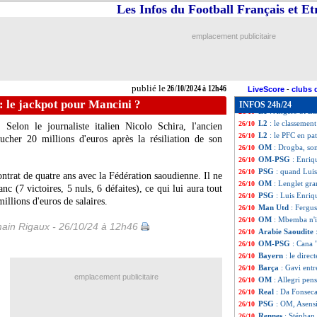
L1
: Reims-Brest,
26/10
Les Infos du Football Français et E
Ang.
: service m
26/10
PSG
: Enrique re
26/10
emplacement publicitaire
All.
: Claude-Mau
26/10
Man Utd
: Ten Ha
26/10
PSG
: Vitinha, En
26/10
Ita.
: Di Lorenzo 
26/10
publié le
26/10/2024 à 12h46
OM
: chants hom
26/10
LiveScore
-
clubs 
Nigeria
: victoire
26/10
: le jackpot pour Mancini ?
INFOS 24h/24
L1
: Angers-St Et
26/10
L2
: le classement
26/10
Selon le journaliste italien Nicolo Schira, l'ancien
L2
: le PFC en pa
26/10
ucher 20 millions d'euros après la résiliation de son
OM
: Drogba, so
26/10
OM-PSG
: Enriq
26/10
PSG
: quand Luis
26/10
ontrat de quatre ans avec la Fédération saoudienne. Il ne
OM
: Lenglet gr
26/10
nc (7 victoires, 5 nuls, 6 défaites), ce qui lui aura tout
PSG
: Luis Enriq
26/10
llions d'euros de salaires.
Man Utd
: Fergus
26/10
OM
: Mbemba n'i
26/10
ain Rigaux - 26/10/24 à 12h46
Arabie Saoudite
26/10
OM-PSG
: Cana 
26/10
Bayern
: le direc
26/10
Barça
: Gavi entr
26/10
emplacement publicitaire
OM
: Allegri pen
26/10
Real
: Da Fonsec
26/10
PSG
: OM, Asensi
26/10
Rennes
: Stéphan 
26/10