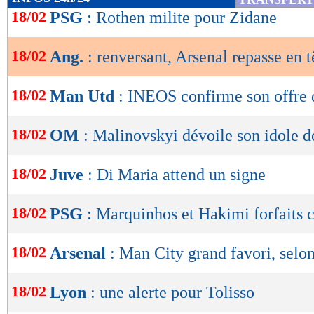
de
18/02
PSG
: Rothen milite pour Zidane
lecture
18/02
Ang.
: renversant, Arsenal repasse en t
OK
18/02
Man Utd
: INEOS confirme son offre 
18/02
OM
: Malinovskyi dévoile son idole d
18/02
Juve
: Di Maria attend un signe
18/02
PSG
: Marquinhos et Hakimi forfaits c
18/02
Arsenal
: Man City grand favori, selo
18/02
Lyon
: une alerte pour Tolisso