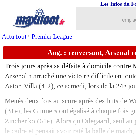
Les Infos du F
18/02
Ang.
: Liverpool fait plier Newcastle
emplac
18/02
L1
: Strasbourg-Angers, les compos
>
Actu foot
Premier League
18/02
Ita.
: Milan enchaîne à Monza
Ang. : renversant, Arsenal re
18/02
Rennes
: Genesio a identifié des prob
Trois jours après sa défaite à domicile contre 
18/02
OM
: Tudor est satisfait de Kaboré
Arsenal a arraché une victoire difficile en tout
Aston Villa (4-2), ce samedi, lors de la 24e j
18/02
L1
: Nice 0-0 Reims (fini)
Menés deux fois au score après des buts de Wa
18/02
Real
: Benitez n'a pas digéré
(31e), les Gunners ont égalisé à chaque fois g
Zinchenko (61e). Alors qu'Odegaard, seul au 
18/02
VIDEO
: Håland, l'improbable raté !
le cadre et pensait avoir raté la balle de match