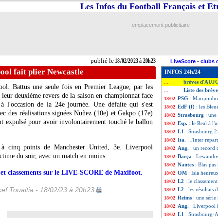
Les Infos du Football Français et E
emplacement publicitaire
publié le
18/02/2023 à 20h23
LiveScore
-
clubs 
ool fait plier Newcastle
INFOS 24h/24
brèves d'AUJ
...
ol. Battus une seule fois en Premier League, par les
Liste des brèv
...
 leur deuxième revers de la saison en championnat face
PSG
: Marquinho
18/02
à l'occasion de la 24e journée. Une défaite qui s'est
EdF (f)
: les Bleu
18/02
ec des réalisations signées Nuñez (10e) et Gakpo (17e)
Strasbourg
: une
18/02
nt expulsé pour avoir involontairement touché le ballon
Esp.
: le Real à l
18/02
L1
: Strasbourg 2
18/02
Ita.
: l'Inter repar
18/02
à cinq points de Manchester United, 3e. Liverpool
Ang.
: un record
18/02
ictime du soir, avec un match en moins.
Barça
: Lewandow
18/02
Nantes
: Blas pas
18/02
rs et classements sur le LIVE-SCORE de Maxifoot.
OM
: Isla heure
18/02
L2
: le classement
18/02
ef Touaitia - 18/02/23 à 20h23
L2
: les résultats 
18/02
Reims
: une série
18/02
Ang.
: Liverpool 
18/02
L1
: Strasbourg-
18/02