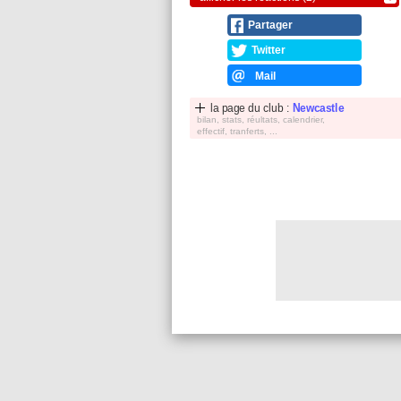
Partager
Twitter
Mail
la page du club :
Newcastle
bilan, stats, réultats, calendrier,
effectif, tranferts, ...