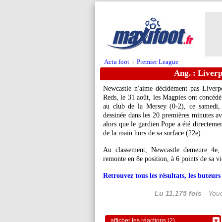
Actu foot
Premier League
>
Ang. : Liverp
Newcastle n'aime décidément pas Liverpo
Reds, le 31 août, les Magpies ont concédé
au club de la Mersey (0-2), ce samedi, 
dessinée dans les 20 premières minutes av
alors que le gardien Pope a été directeme
de la main hors de sa surface (22e).
Au classement, Newcastle demeure 4e, 
remonte en 8e position, à 6 points de sa v
Retrouvez tous les résultats, les buteu
Lu 11.175 fois
- Youc
afficher les réactions (2)