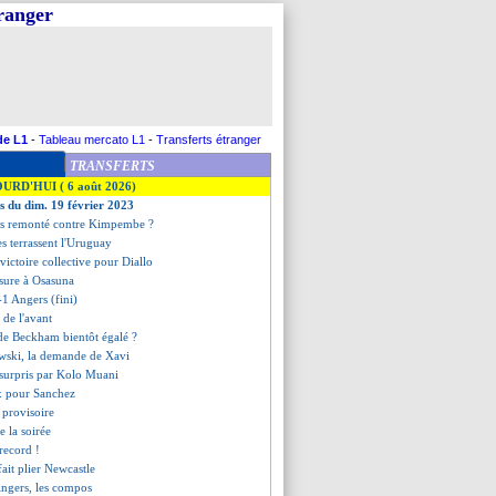
tranger
de L1
-
Tableau mercato L1
-
Transferts étranger
TRANSFERTS
OURD'HUI ( 6 août 2026)
es du dim. 19 février 2023
s remonté contre Kimpembe ?
es terrassent l'Uruguay
 victoire collective pour Diallo
'usure à Osasuna
-1 Angers (fini)
t de l'avant
 de Beckham bientôt égalé ?
ski, la demande de Xavi
 surpris par Kolo Muani
ux pour Sanchez
 provisoire
de la soirée
 record !
fait plier Newcastle
Angers, les compos