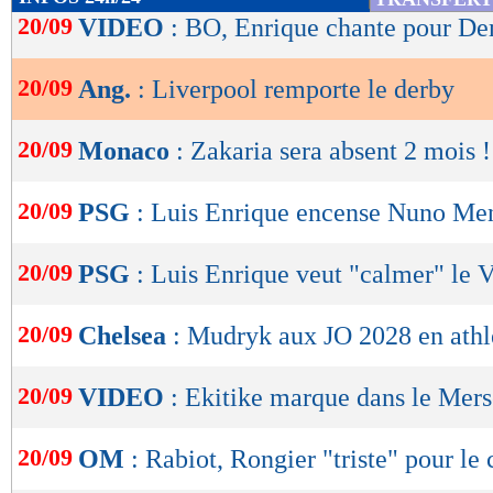
de
20/09
VIDEO
: BO, Enrique chante pour De
lecture
20/09
Ang.
: Liverpool remporte le derby
OK
20/09
Monaco
: Zakaria sera absent 2 mois !
20/09
PSG
: Luis Enrique encense Nuno Me
20/09
PSG
: Luis Enrique veut "calmer" le
20/09
Chelsea
: Mudryk aux JO 2028 en athl
20/09
VIDEO
: Ekitike marque dans le Mer
20/09
OM
: Rabiot, Rongier "triste" pour le 