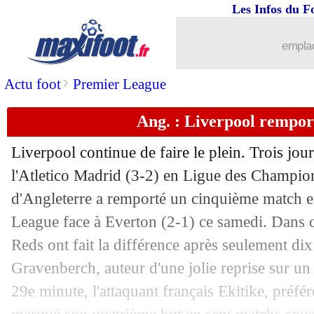
Les Infos du F
20/09
L1
: Nantes 2-2 Rennes (fini)
emplac
20/09
Ballon d'Or
: Ronaldinho pour remettr
>
Actu foot
Premier League
20/09
OM
: le club va repartir en stage à Ro
Ang. : Liverpool rempor
20/09
L1
: OM-PSG menacé d'un report !
Liverpool continue de faire le plein. Trois jour
20/09
Esp.
: Mbappé buteur, 5/5 pour le Real
l'Atletico Madrid (3-2) en Ligue des Champio
d'Angleterre a remporté un cinquième match e
20/09
L1
: Brest-Nice, les compos
League face à Everton (2-1) ce samedi. Dans c
Reds ont fait la différence après seulement di
20/09
Ang.
: Tottenham revient de loin
Gravenberch, auteur d'une jolie reprise sur un 
29e minute, l'attaquant français Ekitike, préfé
20/09
Monaco
: Fati, la confidence d'Hütter