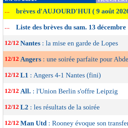
de
...
brèves d'AUJOURD'HUI ( 9 août 202
lecture
OK
...
Liste des brèves du sam. 13 décembre
12/12
Nantes
: la mise en garde de Lopes
12/12
Angers
: une soirée parfaite pour Abde
12/12
L1
: Angers 4-1 Nantes (fini)
12/12
All.
: l'Union Berlin s'offre Leipzig
12/12
L2
: les résultats de la soirée
12/12
Man Utd
: Rooney évoque son transfe