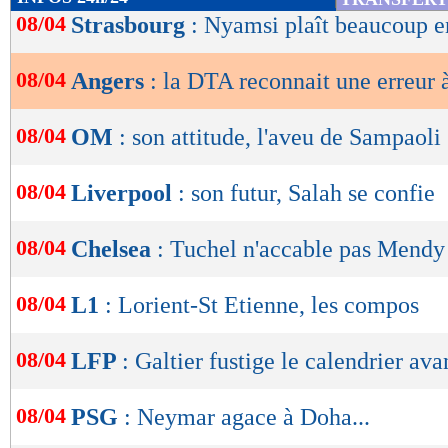
de
08/04
Strasbourg
: Nyamsi plaît beaucoup 
lecture
08/04
Angers
: la DTA reconnait une erreur
OK
08/04
OM
: son attitude, l'aveu de Sampaoli
08/04
Liverpool
: son futur, Salah se confie
08/04
Chelsea
: Tuchel n'accable pas Mendy
08/04
L1
: Lorient-St Etienne, les compos
08/04
LFP
: Galtier fustige le calendrier av
08/04
PSG
: Neymar agace à Doha...