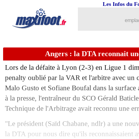
Les Infos du F
emplac
Angers : la DTA reconnait un
Lors de la défaite à Lyon (2-3) en Ligue 1 di
penalty oublié par la VAR et l'arbitre avec un c
Malo Gusto et Sofiane Boufal dans la surface 
à la presse, l'entraîneur du SCO Gérald Baticle
Technique de l'Arbitrage avait reconnu une err
...
brèves d'AUJOURD'HUI ( 6 août 202
"Le président (Saïd Chabane, ndlr) a une nouv
...
Liste des brèves du sam. 9 avril 2022
la DTA pour nous dire qu'ils reconnaissaient 