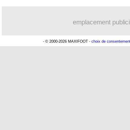
07/09
EdF
: Matuidi n'envisage pas l'échec
emplacement publici
07/09
CdM
: le Nigeria se rapproche du Brés
- © 2000-2026 MAXIFOOT -
choix de consentemen
07/09
CdM
: le Burkina Faso grille le Congo
07/09
Lyon
: B. Gomis - "je ne serai pas Zor
07/09
OM
: Baup fera jouer les meilleurs
07/09
EdF
: P. Pogba - "pas le roi du monde"
07/09
EdF
: Deschamps défend encore Ben
07/09
PSG
: Thiago Silva n'était pas heureu