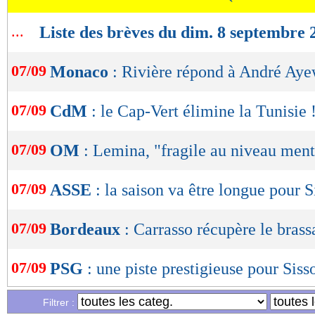
lecture
...
Liste des brèves du dim. 8 septembre 
OK
07/09
Monaco
: Rivière répond à André Ay
07/09
CdM
: le Cap-Vert élimine la Tunisie 
07/09
OM
: Lemina, "fragile au niveau ment
07/09
ASSE
: la saison va être longue pour S
07/09
Bordeaux
: Carrasso récupère le brass
07/09
PSG
: une piste prestigieuse pour Siss
Filtrer :
07/09
Lille
: Roux ne regrettera pas non plu