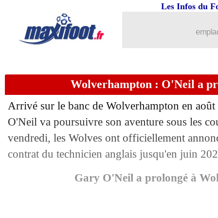
Les Infos du F
09/08
EdF (JO)
: une triste première...
emplac
09/08
OM
: Gigot, une porte de sortie en Gr
09/08
EdF (JO)
: la déception de Lacazette
Wolverhampton : O'Neil a pro
09/08
JO
: le classement des buteurs
Arrivé sur le banc de Wolverhampton en août 
09/08
EdF (JO)
: l'hommage des réseaux
O'Neil va poursuivre son aventure sous les co
vendredi, les Wolves ont officiellement annon
09/08
Espagne (JO)
: le héros Camello savo
contrat du technicien anglais jusqu'en juin 202
09/08
Brest
: Dembélé bientôt vendu à QPR
Gary O'Neil a prolongé à W
09/08
EdF
: Henry reste fier de son groupe