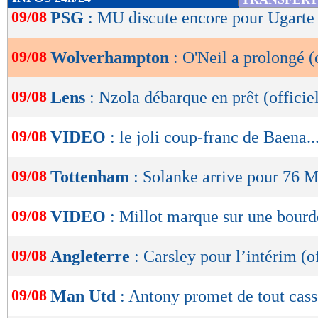
de
09/08
PSG
: MU discute encore pour Ugarte
lecture
09/08
Wolverhampton
: O'Neil a prolongé (o
OK
09/08
Lens
: Nzola débarque en prêt (officie
09/08
VIDEO
: le joli coup-franc de Baena..
09/08
Tottenham
: Solanke arrive pour 76 M
09/08
VIDEO
: Millot marque sur une bourd
09/08
Angleterre
: Carsley pour l’intérim (of
Lu 2.510 fois
- Damien Da Silva 
09/08
Man Utd
: Antony promet de tout cass