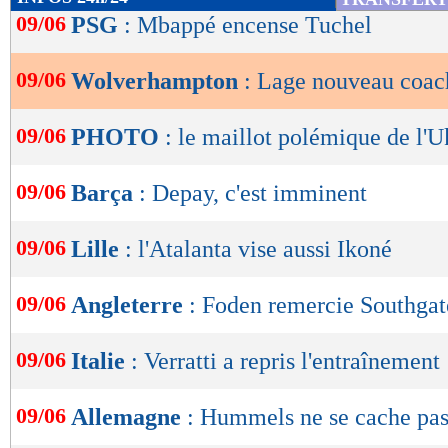
de
09/06
PSG
: Mbappé encense Tuchel
lecture
09/06
Wolverhampton
: Lage nouveau coach
OK
09/06
PHOTO
: le maillot polémique de l'U
09/06
Barça
: Depay, c'est imminent
09/06
Lille
: l'Atalanta vise aussi Ikoné
09/06
Angleterre
: Foden remercie Southgat
09/06
Italie
: Verratti a repris l'entraînement
09/06
Allemagne
: Hummels ne se cache pa