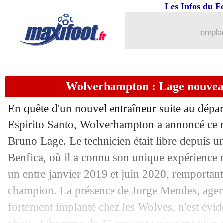
Les Infos du F
09/06
PSG
: Neymar veut faire grandir le cl
emplac
09/06
Bayern
: ça chauffe avec Coman
09/06
VIDEO
: le PSG, Pogba un peu gêné
Wolverhampton : Lage nouveau 
09/06
OM
: Sampaoli rêve de Coutinho
En quête d'un nouvel entraîneur suite au dépa
09/06
Chelsea
: Håland prêt à attendre un an
Espirito Santo, Wolverhampton a annoncé ce 
Bruno Lage. Le technicien était libre depuis u
09/06
Rennes
: un ultimatum pour Camaving
Benfica, où il a connu son unique expérience 
un entre janvier 2019 et juin 2020, remportant
09/06
Super Ligue
: 23 M€ d'amende pour le
champion. La présence de Jorge Mendes, agent
fortement implanté chez les Wolves, n'est évi
09/06
PSG
: à l'affût pour Pogba ?