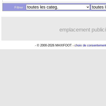
Filtrer :
08/05
L2
: les résultats de la soirée
08/05
Nantes
: Veretout a une préférence
emplacement publici
08/05
Wolfsburg
: une fortune réclamée po
- © 2000-2026 MAXIFOOT -
choix de consentemen
08/05
L1
: Paris SG-Guingamp, les compos
08/05
Monaco
: les sanctions de l'UEFA con
08/05
Chelsea
: Mourinho rend hommage à 
08/05
Naples
: le président tacle l'arbitre et 
08/05
Real
: Zidane est diplômé !