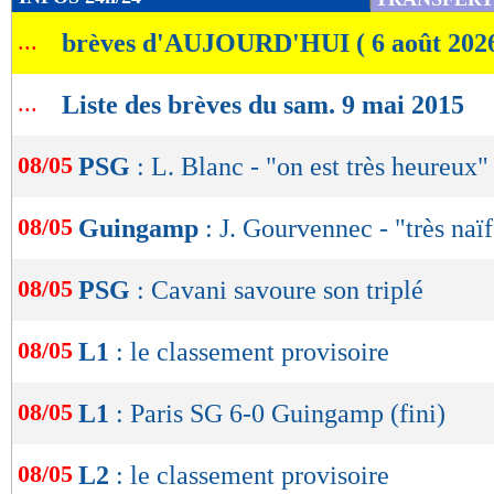
de
...
brèves d'AUJOURD'HUI ( 6 août 202
lecture
OK
...
Liste des brèves du sam. 9 mai 2015
08/05
PSG
: L. Blanc - "on est très heureux"
08/05
Guingamp
: J. Gourvennec - "très naïf
08/05
PSG
: Cavani savoure son triplé
08/05
L1
: le classement provisoire
08/05
L1
: Paris SG 6-0 Guingamp (fini)
08/05
L2
: le classement provisoire