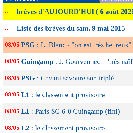
de
...
brèves d'AUJOURD'HUI ( 6 août 202
lecture
OK
...
Liste des brèves du sam. 9 mai 2015
08/05
PSG
: L. Blanc - "on est très heureux"
08/05
Guingamp
: J. Gourvennec - "très naïf
08/05
PSG
: Cavani savoure son triplé
08/05
L1
: le classement provisoire
08/05
L1
: Paris SG 6-0 Guingamp (fini)
08/05
L2
: le classement provisoire