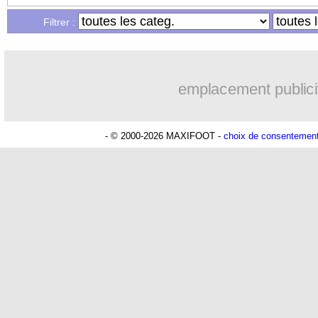
Filtrer :
08/05
L2
: les résultats de la soirée
08/05
Nantes
: Veretout a une préférence
emplacement publici
08/05
Wolfsburg
: une fortune réclamée po
- © 2000-2026 MAXIFOOT -
choix de consentemen
08/05
L1
: Paris SG-Guingamp, les compos
08/05
Monaco
: les sanctions de l'UEFA con
08/05
Chelsea
: Mourinho rend hommage à 
08/05
Naples
: le président tacle l'arbitre et 
08/05
Real
: Zidane est diplômé !