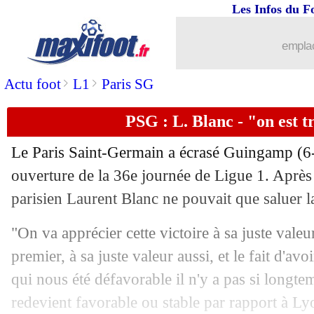
Les Infos du F
emplac
>
>
Actu foot
L1
Paris SG
PSG : L. Blanc - "on est 
Le Paris Saint-Germain a écrasé Guingamp (6-
ouverture de la 36e journée de Ligue 1. Après l
parisien Laurent Blanc ne pouvait que saluer l
"On va apprécier cette victoire à sa juste valeur,
premier, à sa juste valeur aussi, et le fait d'a
qui nous été défavorable il n'y a pas si longt
redevient favorable ou stable par rapport à Lyo