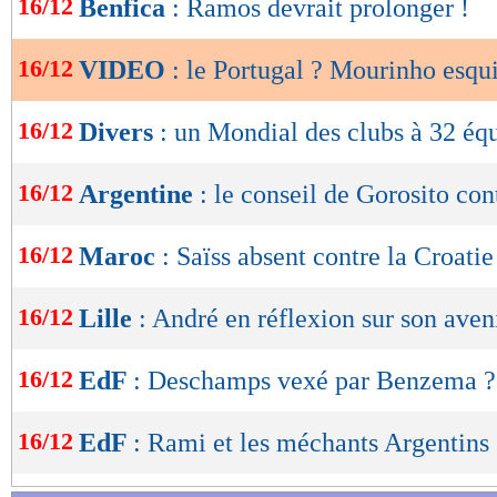
16/12
Benfica
: Ramos devrait prolonger !
de
lecture
16/12
VIDEO
: le Portugal ? Mourinho esqu
OK
16/12
Divers
: un Mondial des clubs à 32 équ
16/12
Argentine
: le conseil de Gorosito co
16/12
Maroc
: Saïss absent contre la Croatie
16/12
Lille
: André en réflexion sur son aven
16/12
EdF
: Deschamps vexé par Benzema ?
16/12
EdF
: Rami et les méchants Argentins