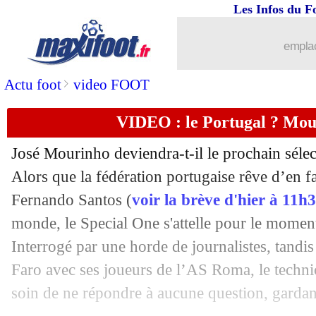
16/12
Ajax
: Everton cible Kudus
Les Infos du F
16/12
Tottenham
: une première offre pour
emplac
16/12
EdF
: Tchouaméni et Hernandez aussi 
>
Actu foot
video FOOT
VIDEO : le Portugal ? Mou
16/12
Lens
: Leca prolonge jusqu'en 2024 (of
José Mourinho deviendra-t-il le prochain séle
16/12
EdF
: Varane et Konaté absents à l'en
Alors que la fédération portugaise rêve d’en fa
Fernando Santos (
voir la brève d'hier à 11h
16/12
Belgique
: Martinez pas étonné par les
monde, le Special One s'attelle pour le moment 
16/12
Divers
: Sinisa Mihajlovic est décédé
Interrogé par une horde de journalistes, tandis
Faro avec ses joueurs de l’AS Roma, le technic
16/12
Parme
: Julien Fournier s'en va déjà (o
soin de ne répondre à aucune question, gardant