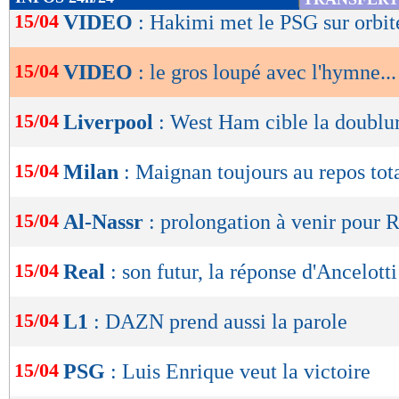
de
15/04
VIDEO
: Hakimi met le PSG sur orbit
lecture
15/04
VIDEO
: le gros loupé avec l'hymne...
OK
15/04
Liverpool
: West Ham cible la doublur
15/04
Milan
: Maignan toujours au repos tot
15/04
Al-Nassr
: prolongation à venir pour 
15/04
Real
: son futur, la réponse d'Ancelotti
15/04
L1
: DAZN prend aussi la parole
15/04
PSG
: Luis Enrique veut la victoire
Lu 10.350 fois
- Youcef Touaitia 