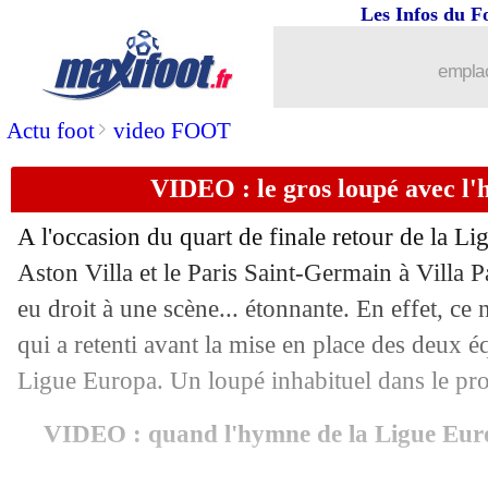
Les Infos du F
15/04
PSG
: Luis Enrique ne boude pas son p
emplac
15/04
PSG
: à 0-2, Haaland était conquis
>
Actu foot
video FOOT
15/04
PSG
: une piqûre de rappel pour Vitin
VIDEO : le gros loupé avec l'
15/04
PSG
: malgré la frayeur, Marquinhos p
A l'occasion du quart de finale retour de la L
15/04
PSG
: l'analyse grinçante de Dembélé
Aston Villa et le Paris Saint-Germain à Villa Pa
eu droit à une scène... étonnante. En effet, ce 
15/04
Dortmund
: le joli record de Guirass
qui a retenti avant la mise en place des deux é
Ligue Europa. Un loupé inhabituel dans le pro
15/04
PSG
: neuf demies, record pour un clu
VIDEO : quand l'hymne de la Ligue Europ
15/04
LdC
: Dortmund 3-1 Barcelone (Barça 