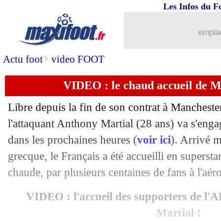
19/09
EdF (f)
: Aulas déplore l'échec aux JO
Les Infos du F
19/09
LdC (U19)
: Brest commence par un g
emplac
19/09
Chelsea
: Gallagher voulait passer à a
>
Actu foot
video FOOT
VIDEO : le chaud accueil de Ma
19/09
Barça
: Fati, Flick ne veut pas en dire
Libre depuis la fin de son contrat à Mancheste
19/09
PSG
: Dembélé, les gros doutes de Ro
l'attaquant Anthony Martial (28 ans) va s'eng
dans les prochaines heures (
voir ici
). Arrivé m
19/09
Real
: Carvajal aussi favorable à une 
grecque, le Français a été accueilli en superst
19/09
Brest
: un barrage de C1 au Stade de 
chaude, par plusieurs centaines de fans à l'aéro
VIDEO : l'accueil des supporters de l
19/09
Dinamo
: le coach viré après le Bayern
Martial !