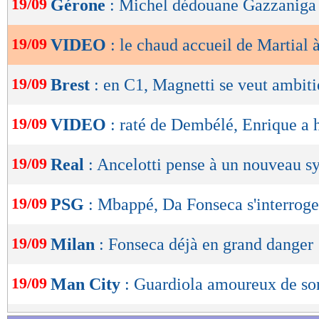
19/09
Gérone
: Michel dédouane Gazzaniga
de
lecture
19/09
VIDEO
: le chaud accueil de Martial 
OK
19/09
Brest
: en C1, Magnetti se veut ambit
19/09
VIDEO
: raté de Dembélé, Enrique a h
19/09
Real
: Ancelotti pense à un nouveau s
19/09
PSG
: Mbappé, Da Fonseca s'interroge 
19/09
Milan
: Fonseca déjà en grand danger 
19/09
Man City
: Guardiola amoureux de so