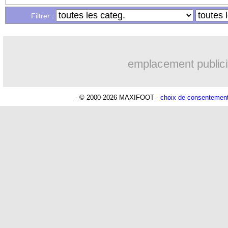
Filtrer :
19h50
LA Galaxy
: Sergi Roberto a signé (of
18h41
Barça
: De Jong menacé par l’arrivée
emplacement publici
17h37
Nottingham
: O. Diomande arrive po
- © 2000-2026 MAXIFOOT -
choix de consentemen
16h55
Lens
: Ganiou prolongé jusqu'en 2030 
15h21
Atletico
: Almada rejoint River Plate (
15h14
Monaco
: Camara a la cote en Anglet
14h59
Amical
: encore une défaite pour Str
14h43
OM
: la piste Goore en attaque