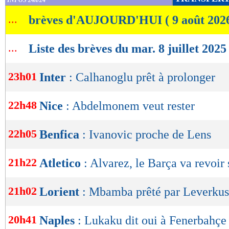
INFOS 24h/24
de
...
brèves d'AUJOURD'HUI ( 9 août 202
lecture
OK
...
Liste des brèves du mar. 8 juillet 2025
23h01
Inter
: Calhanoglu prêt à prolonger
22h48
Nice
: Abdelmonem veut rester
22h05
Benfica
: Ivanovic proche de Lens
21h22
Atletico
: Alvarez, le Barça va revoir 
21h02
Lorient
: Mbamba prêté par Leverkuse
20h41
Naples
: Lukaku dit oui à Fenerbahçe