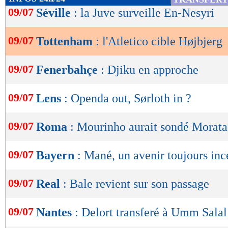
de
09/07
Séville
: la Juve surveille En-Nesyri
lecture
09/07
Tottenham
: l'Atletico cible Højbjerg
OK
09/07
Fenerbahçe
: Djiku en approche
09/07
Lens
: Openda out, Sørloth in ?
09/07
Roma
: Mourinho aurait sondé Morata
09/07
Bayern
: Mané, un avenir toujours inc
09/07
Real
: Bale revient sur son passage
09/07
Nantes
: Delort transferé à Umm Salal 