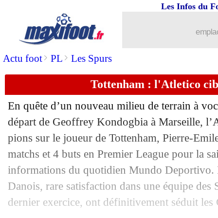
Les Infos du F
emplac
>
>
Actu foot
PL
Les Spurs
Tottenham : l'Atletico ci
En quête d’un nouveau milieu de terrain à voc
départ de Geoffrey Kondogbia à Marseille, l’A
pions sur le joueur de Tottenham, Pierre-Emil
matchs et 4 buts en Premier League pour la sa
informations du quotidien Mundo Deportivo.
Danois, rare satisfaction dans une équipe des S
dernier exercice, ont définitivement séduit le