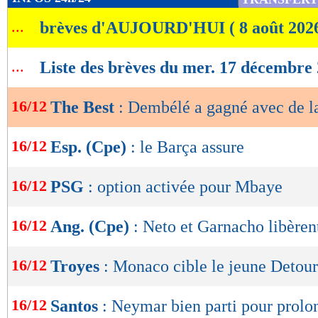
6. Mohamed Salah (Liverpool / Egypte) - 24 p
de
...
brèves d'AUJOURD'HUI ( 8 août 202
lecture
7. Vitinha (Paris Saint-Germain / Portugal) - 
OK
...
Liste des brèves du mer. 17 décembre
8. Harry Kane (Bayern Munich / Angleterre) -
16/12
The Best
: Dembélé a gagné avec de l
9. Nuno Mendes (Paris Saint-Germain / Portug
10. Pedri (FC Barcelone / Espagne) - 12 point
16/12
Esp. (Cpe)
: le Barça assure
11. Cole Palmer (Chelsea / Angleterre) - 7 poi
16/12
PSG
: option activée pour Mbaye
Lu 14.756 fois
- Damien Da Silva 
16/12
Ang. (Cpe)
: Neto et Garnacho libèren
16/12
Troyes
: Monaco cible le jeune Detour
16/12
Santos
: Neymar bien parti pour prolo