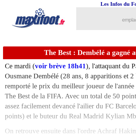
Les Infos du F
emplac
The Best : Dembélé a gagné a
Ce mardi (
voir brève 18h41
), l'attaquant du 
Ousmane
Dembélé
(28 ans, 8 apparitions et 2 
remporté le prix du meilleur joueur de l'année
The Best de la FIFA. Avec un total de 50 points,
assez facilement devancé l'ailier du FC Barc
points) et le buteur du Real Madrid Kylian M
On retrouve ensuite dans l'ordre Achraf Hakim