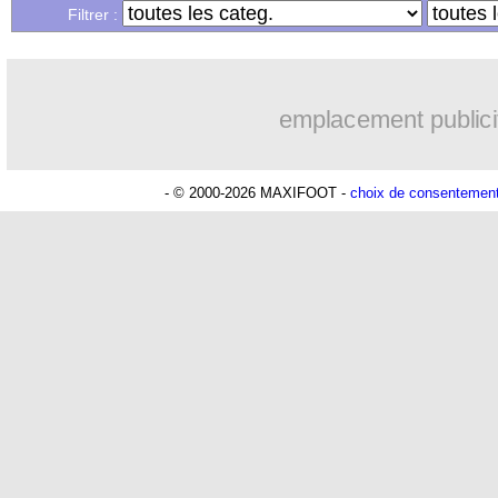
Filtrer :
15h41
PSG
: Liverpool va proposer 115 M€ 
14h55
PSG
: Mbaye, deux pistes se détachen
emplacement publici
14h19
Grenade
: Luca Zidane va changer de
- © 2000-2026 MAXIFOOT -
choix de consentemen
13h56
Juve
: Zhegrova très clair sur son futu
13h35
OM
: Aguerd, le plan B de Naples
13h12
Arsenal
: Guimarães a signé son cont
12h48
Nantes
: direction Chypre pour Duve
12h25
Monaco
: le remplaçant d'Akliouche