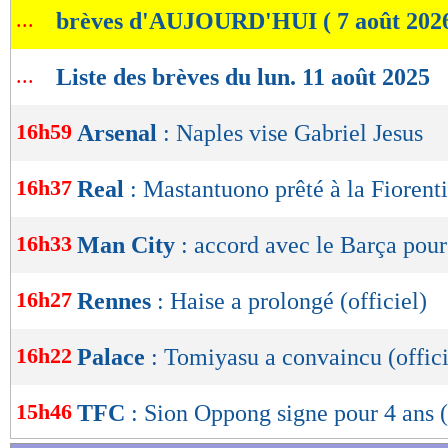
...
brèves d'AUJOURD'HUI ( 7 août 202
de
lecture
...
Liste des brèves du lun. 11 août 2025
OK
16h59
Arsenal
: Naples vise Gabriel Jesus
16h37
Real
: Mastantuono prêté à la Fiorenti
16h33
Man City
: accord avec le Barça pour
16h27
Rennes
: Haise a prolongé (officiel)
16h22
Palace
: Tomiyasu a convaincu (offici
15h46
TFC
: Sion Oppong signe pour 4 ans (
Lu 5.372 fois
- Damien Da Silva 