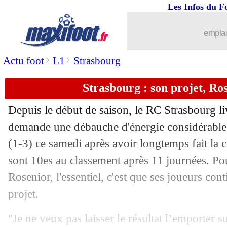
Les Infos du F
emplac
>
>
Actu foot
L1
Strasbourg
Strasbourg : son projet, Ros
...
brèves d'AUJOURD'HUI ( 8 août 202
Depuis le début de saison, le RC Strasbourg li
...
Liste des brèves du dim. 10 novembre
demande une débauche d'énergie considérable
(1-3) ce samedi après avoir longtemps fait la c
09/11
Angers
: l'analyse lucide de Dujeux
sont 10es au classement après 11 journées. Po
Rosenior, l'essentiel, c'est que ses joueurs con
09/11
PSG
: Luis Enrique, projet de jeu renf
projet.
09/11
Angers
: un match insuffisant pour Be
"Je ne veux pas laisser le résultat l’emporter s