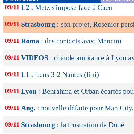
de
09/11
L2
: Metz s'impose face à Caen
lecture
09/11
Strasbourg
: son projet, Rosenior pers
OK
09/11
Roma
: des contacts avec Mancini
09/11
VIDEOS
: chaude ambiance à Lyon av
09/11
L1
: Lens 3-2 Nantes (fini)
09/11
Lyon
: Benrahma et Orban écartés pou
09/11
Ang.
: nouvelle défaite pour Man City.
09/11
Strasbourg
: la frustration de Doué