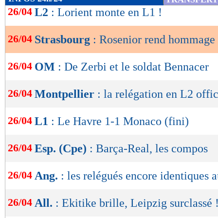
de
26/04
L2
: Lorient monte en L1 !
lecture
26/04
Strasbourg
: Rosenior rend hommage 
OK
26/04
OM
: De Zerbi et le soldat Bennacer
26/04
Montpellier
: la relégation en L2 offic
26/04
L1
: Le Havre 1-1 Monaco (fini)
26/04
Esp. (Cpe)
: Barça-Real, les compos
26/04
Ang.
: les relégués encore identiques
26/04
All.
: Ekitike brille, Leipzig surclassé 