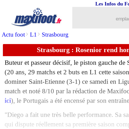
Les Infos du F
emplac
...
brèves d'AUJOURD'HUI ( 6 août 202
>
>
Actu foot
L1
Strasbourg
...
Liste des brèves du dim. 27 avril 2025
Strasbourg : Rosenior rend h
26/04
Lyon
: Maciel rend hommage au collec
Buteur et passeur décisif, le piston gauche d
26/04
Rennes
: Beye voit une claque mérité
(20 ans, 29 matchs et 2 buts en L1 cette saiso
dominer Saint-Etienne (3-1) ce samedi en 
26/04
VIDEO
: 1er coup franc de Mbappé en
match et noté 8/10 par la rédaction de Maxifoo
ici
), le Portugais a été encensé par son entraî
26/04
Lyon
: Cherki apprécie le retour en fo
"Diego a fait une très belle performance. Sa sai
26/04
Rennes
: une défense inacceptable po
qui dispute réellement sa première saison comp