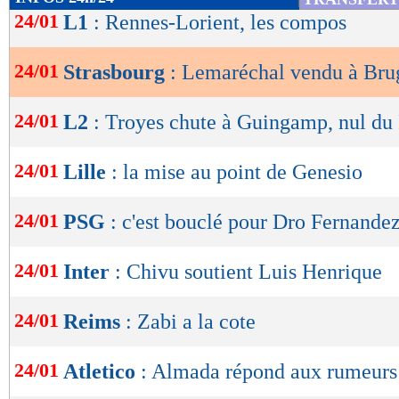
de
24/01
L1
: Rennes-Lorient, les compos
lecture
24/01
Strasbourg
: Lemaréchal vendu à Brug
OK
24/01
L2
: Troyes chute à Guingamp, nul du
24/01
Lille
: la mise au point de Genesio
24/01
PSG
: c'est bouclé pour Dro Fernande
24/01
Inter
: Chivu soutient Luis Henrique
24/01
Reims
: Zabi a la cote
24/01
Atletico
: Almada répond aux rumeurs