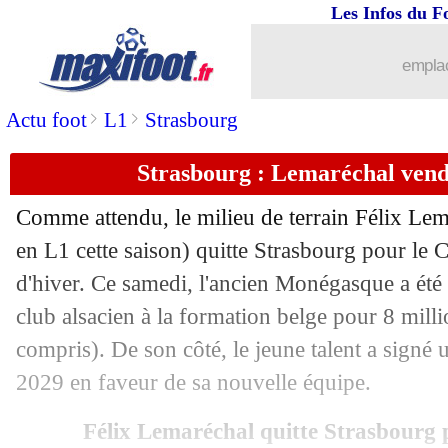
Les Infos du F
24/01
Naples
: Giovane acheté 20 M€ (offici
emplac
24/01
Milan
: Maignan va bien prolonger
>
>
Actu foot
L1
Strasbourg
24/01
Lorient
: le grand bonheur de Meïté
Strasbourg : Lemaréchal vendu
24/01
Lille
: Haraldsson a prolongé (officiel)
Comme attendu, le milieu de terrain Félix
Lem
24/01
Rennes
: Merlin appelle à la remobilis
en L1 cette saison) quitte Strasbourg pour le 
d'hiver. Ce samedi, l'ancien Monégasque a été 
24/01
L1
: Rennes 0-2 Lorient (fini)
club alsacien à la formation belge pour 8 mill
compris). De son côté, le jeune talent a signé 
24/01
VIDEO
: le coup franc de Wilson au b
2029 en faveur de sa nouvelle équipe.
24/01
PSG
: le CUP veut les fans de l'OM au
Félix Lemaréchal quitte Strasbourg 