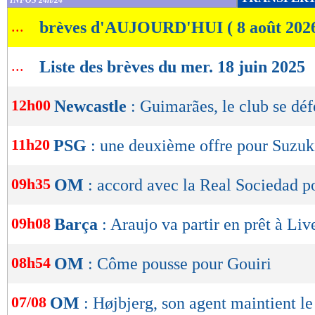
INFOS 24h/24
de
...
brèves d'AUJOURD'HUI ( 8 août 202
lecture
OK
...
Liste des brèves du mer. 18 juin 2025
12h00
Newcastle
: Guimarães, le club se dé
11h20
PSG
: une deuxième offre pour Suzuk
09h35
OM
: accord avec la Real Sociedad 
09h08
Barça
: Araujo va partir en prêt à Liv
08h54
OM
: Côme pousse pour Gouiri
07/08
OM
: Højbjerg, son agent maintient l