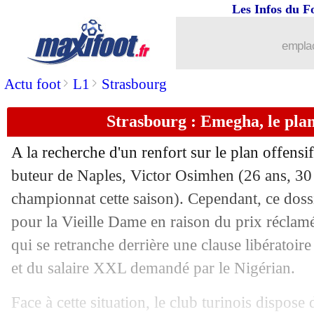
Les Infos du F
emplac
>
>
Actu foot
L1
Strasbourg
Strasbourg : Emegha, le plan
A la recherche d'un renfort sur le plan offensif
buteur de Naples, Victor
Osimhen
(26 ans, 30
championnat cette saison). Cependant, ce dossie
pour la Vieille Dame en raison du prix réclamé
qui se retranche derrière une clause libératoire
et du salaire XXL demandé par le Nigérian.
Face à cette situation, le club turinois dispose