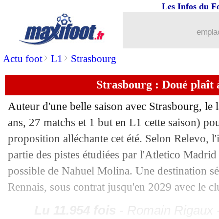
Les Infos du F
13/04
Lyon
: Lacazette s'en veut
emplac
13/04
Auxerre
: Lyon n'a pas impressionné 
>
>
Actu foot
L1
Strasbourg
13/04
L1
: le classement complet
Strasbourg : Doué plaît à
13/04
Ita.
: pas de vainqueur dans le derby 
Auteur d'une belle saison avec Strasbourg, le 
ans, 27 matchs et 1 but en L1 cette saison) pou
13/04
L1
: Auxerre 1-3 Lyon (fini)
proposition alléchante cet été. Selon Relevo, l'i
13/04
VIDEO
: Ferri vexé par Nicollin...
partie des pistes étudiées par l'Atletico Madri
possible de Nahuel Molina. Une destination sé
13/04
Ita.
: Grosso et Sassuolo remontent en
Rennais, sous contrat jusqu'en 2029 avec le cl
13/04
Man Utd
: Amorim s'explique pour O
Lu 11.954 fois
- Romain Rigaux -