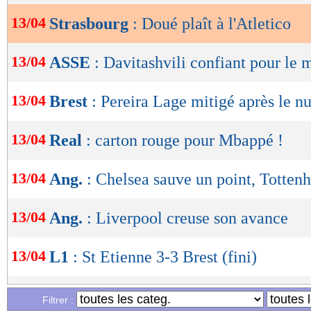
13/04
Strasbourg
: Doué plaît à l'Atletico
OK
13/04
ASSE
: Davitashvili confiant pour le 
13/04
Brest
: Pereira Lage mitigé après le nu
13/04
Real
: carton rouge pour Mbappé !
13/04
Ang.
: Chelsea sauve un point, Totten
13/04
Ang.
: Liverpool creuse son avance
13/04
L1
: St Etienne 3-3 Brest (fini)
13/04
Man City
: De Bruyne est soulagé
Filtrer :