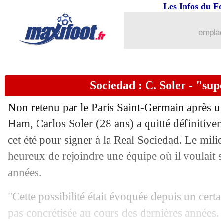
Les Infos du F
emplac
...
brèves d'AUJOURD'HUI ( 6 août 202
...
Liste des brèves du jeu. 4 septembre 
Sociedad : C. Soler - "su
03/09
OM
: Dugarry dézingue Balerdi
Non retenu par le Paris Saint-Germain après u
03/09
Tottenham
: Tel privé de Ligue des 
Ham, Carlos
Soler
(28 ans) a quitté définitivem
cet été pour signer à la Real Sociedad. Le milie
03/09
EdF
: Dembélé toujours absent à l'ent
heureux de rejoindre une équipe où il voulait 
années.
03/09
OM
: Egan-Riley sera disponible cont
"Cette possibilité était évoquée depuis un certa
03/09
Liverpool
: Chiesa écarté pour la LdC
pas concrétisée au cours des dernières années.