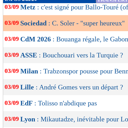
de
03/09
Metz
: c'est signé pour Ballo-Touré (of
lecture
03/09
Sociedad
: C. Soler - "super heureux"
OK
03/09
CdM 2026
: Bouanga régale, le Gabon
03/09
ASSE
: Bouchouari vers la Turquie ?
03/09
Milan
: Trabzonspor pousse pour Ben
03/09
Lille
: André Gomes vers un départ ?
03/09
EdF
: Tolisso n'abdique pas
03/09
Lyon
: Mikautadze, inévitable pour L