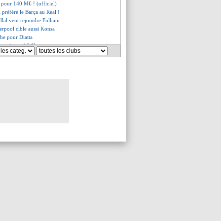
pour 140 M€ ! (officiel)
i préfère le Barça au Real !
dlal veut rejoindre Fulham
verpool cible aussi Konsa
he pour Diatta
 va signer à Lille
alah a signé ! (officiel)
a n'est plus l'entraîneur (off.)
ilan rejette 35 M€ pour Leão
D. Traoré prêté au Mans (officiel)
out proche de prolonger !
attendu ce jeudi à Madrid !
piste Barça se confirme
arrive ce jeudi à Paris !
plique pour Rodri !
orres donne son feu vert au PSG
 pour Fekir (officiel)
mminente de Vinicius
rd transféré à Everton (off.)
re de Fulham pour Aït Boudlal
r le départ
ca flou pour Reijnders
ba arrive libre (officiel)
 d'Alvarez à son retour
our le premier match amical
le est le nouveau coach (off.)