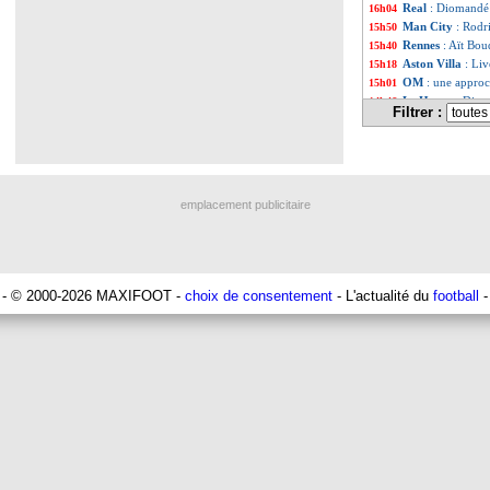
Real
: Diomandé 
16h04
Man City
: Rodr
15h50
Rennes
: Aït Bou
15h40
Aston Villa
: Li
15h18
OM
: une approc
15h01
Le Havre
: Diaw
14h46
Filtrer :
Trabzonspor
: S
14h25
Bordeaux
: Mavub
13h11
Galatasaray
: M
12h46
Southampton
: 
12h28
Real
: Vinicius t
12h10
emplacement publicitaire
Real
: Diomandé 
11h35
Real
: Rodri, la 
11h19
PSG
: Akliouche 
11h07
Real
: ça se com
10h13
Barça
: Ferran T
09h51
- © 2000-2026 MAXIFOOT -
choix de consentement
- L'actualité du
football
-
Abha
: c'est fait
09h11
Real
: réponse i
08h57
Arsenal
: Nørgaa
08h39
Rennes
: une off
05/08
Lyon
: Mangala su
05/08
Man City
: Mares
05/08
Al-Diriyah
: Mbem
05/08
Atletico
: le plan
05/08
PSG
: la compo p
05/08
Newcastle
: Jaiss
05/08