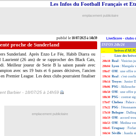
Les Infos du Football Français et E
emplacement publicitaire
publié le
18/07/2025 à 14h59
LiveScore
-
clubs 
ienté proche de Sunderland
INFOS 24h/24
brèves d'AUJ
...
vers Sunderland. Après Enzo Le Fée, Habib Diarra ou
Liste des brève
...
nd Laurienté (26 ans) de se rapprocher des Black Cats,
Real
: Vinicius j
20h18
edi. Meilleur joueur de Serie B la saison passée avec
Lyon
: Mangala v
20h04
ampion avec ses 19 buts et 6 passes décisives, l'ancien
OM
: une offre 
19h47
 en Premier League. Les deux clubs pourraient finaliser
Real
: c'est conf
19h34
Troyes
: Junior D
19h14
PSG
: Akliouche 
19h06
nt Barbier - 18/07/25 à 14h59
OM
: une offre 
18h50
PSG
: contrat s
18h30
Chelsea
: Palace 
17h47
PSG
: l'étonnan
17h22
Bologne
: Dallin
17h10
emplacement publicitaire
OM
: accord tro
16h59
OM
: Medina ve
16h53
Uruguay
: Forla
16h45
Séville
: Juanlu 
16h34