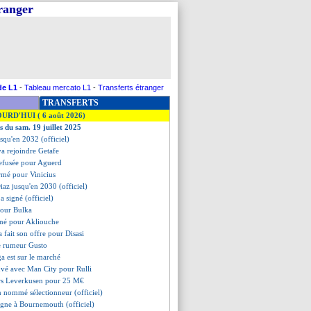
tranger
de L1
-
Tableau mercato L1
-
Transferts étranger
TRANSFERTS
OURD'HUI ( 6 août 2026)
s du sam. 19 juillet 2025
usqu'en 2032 (officiel)
a rejoindre Getafe
refusée pour Aguerd
irmé pour Vinicius
iaz jusqu'en 2030 (officiel)
a signé (officiel)
pour Bulka
igné pour Akliouche
a fait son offre pour Disasi
te rumeur Gusto
ga est sur le marché
uvé avec Man City pour Rulli
rs Leverkusen pour 25 M€
n nommé sélectionneur (officiel)
signe à Bournemouth (officiel)