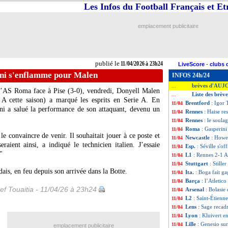
Les Infos du Football Français et E
emplacement publicitaire
publié le
11/04/2026 à 23h24
LiveScore
-
clubs 
ni s'enflamme pour Malen
INFOS 24h/24
brèves d'AUJ
...
e l’AS Roma face à Pise (3-0), vendredi, Donyell
Malen
Liste des brèv
...
 A cette saison) a marqué les esprits en Serie A. En
Brentford
: Igor 
11/04
ni a salué la performance de son attaquant, devenu un
Rennes
: Haise re
11/04
Rennes
: le soula
11/04
Roma
: Gasperin
11/04
e convaincre de venir. Il souhaitait jouer à ce poste et
Newcastle
: Howe
11/04
eraient ainsi, a indiqué le technicien italien. J’essaie
Esp.
: Séville s'off
11/04
"
L1
: Rennes 2-1 A
11/04
Stuttgart
: Stiller
11/04
dais, en feu depuis son arrivée dans la Botte.
Ita.
: Boga fait g
11/04
Barça
: l’Atletico
11/04
ef Touaitia - 11/04/26 à 23h24
Arsenal
: Bolasie
11/04
L2
: Saint-Étienne
11/04
Lens
: Sage recadr
11/04
Lyon
: Kluivert e
11/04
Lille
: Genesio su
11/04
emplacement publicitaire