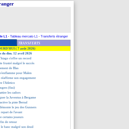
tranger
de L1
-
Tableau mercato L1
-
Transferts étranger
TRANSFERTS
OURD'HUI ( 7 août 2026)
es du dim. 12 avril 2026
Thiago s'offre un record
ste frustré malgré le succès
gement de Blas
i s'enflamme pour Malen
 réaffirme son engagement
re l'Atletico
ngers (fini)
 attire les cadors
agner la Juventus à Bergame
 active la piste Bernal
 démonte le jeu des Gunners
 repart de l'avant
e certains joueurs
nfin de retour
r le banc malgré son deuil