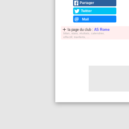
Partager
Twitter
Mail
la page du club :
AS Rome
bilan, stats, réultats, calendrier,
effectif, tranferts, ...