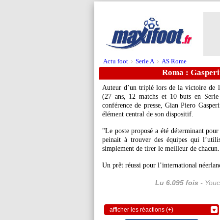
Actu foot
Serie A
AS Rome
>
>
Roma : Gasperi
Auteur d’un triplé lors de la victoire d
(27 ans, 12 matchs et 10 buts en Serie
conférence de presse, Gian Piero Gasperi
élément central de son dispositif.
"Le poste proposé a été déterminant pour l
peinait à trouver des équipes qui l’utilis
simplement de tirer le meilleur de chacun.
Un prêt réussi pour l’international néerlan
Lu 6.095 fois
- Youc
afficher les réactions (+)