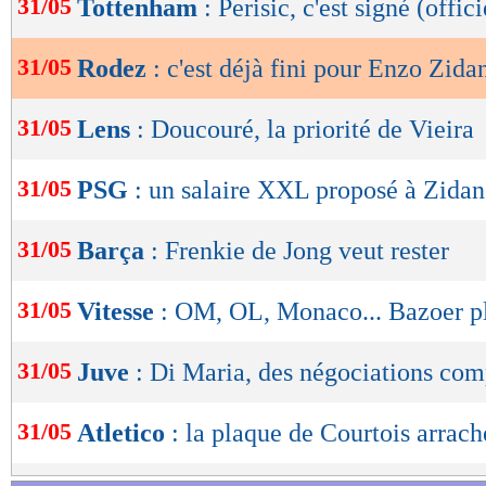
31/05
Tottenham
: Perisic, c'est signé (offici
de
lecture
31/05
Rodez
: c'est déjà fini pour Enzo Zida
OK
31/05
Lens
: Doucouré, la priorité de Vieira
31/05
PSG
: un salaire XXL proposé à Zidan
31/05
Barça
: Frenkie de Jong veut rester
31/05
Vitesse
: OM, OL, Monaco... Bazoer pl
31/05
Juve
: Di Maria, des négociations com
31/05
Atletico
: la plaque de Courtois arrach