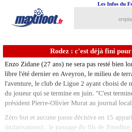
31/05
LdC
: le Stade de France, la FFF se d
Les Infos du F
31/05
Barça
: Laporta recadre Tebas !
emplac
31/05
Betis
: Newcastle se lance pour Fekir
Rodez : c'est déjà fini po
31/05
OM
: Witsel répond à la rumeur
Enzo Zidane (27 ans) ne sera pas resté bien l
31/05
Real
: Tchouaméni, le rôle joué par An
libre l'été dernier en Aveyron, le milieu de ter
l'aventure, le club de Ligue 2 ayant choisi de 
31/05
PSG
: Campos a dressé la feuille de r
du joueur qui se termine en juin. "C'est termin
31/05
Chelsea
: Tuchel milite pour Kimpem
président Pierre-Olivier Murat au journal loca
Zéro but et aucune passe décisive en 15 appar
31/05
DNCG
: l'OM et Lille en sursis
titularisations) : le passage du fils de Zinedin