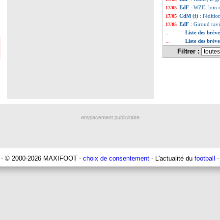
EdF
: WZE, loin 
17/05
CdM (f)
: l'éditi
17/05
EdF
: Giroud rav
17/05
Liste des brèv
...
Liste des brèv
...
Filtrer :
emplacement publicitaire
- © 2000-2026 MAXIFOOT -
choix de consentement
- L'actualité du
football
-