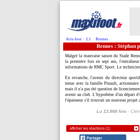
Actu foot
L1
Rennes
>
>
Rennes : Stéphan p
Malgré la mauvaise saison du Stade Renna
la première fois en sept ans, l'entraîneu
informations de RMC Sport. Le technicien 
En revanche, l'avenir du directeur sporti
tenue avec la famille Pinault, actionnaire
mais il n'a pas été question de licenciemen
avenir au club. L'hypothèse d'un départ d'
l'épaisseur s'il trouvait un nouveau projet a
Lu 13.868 fois
- Clém
afficher les réactions (1)
Partager