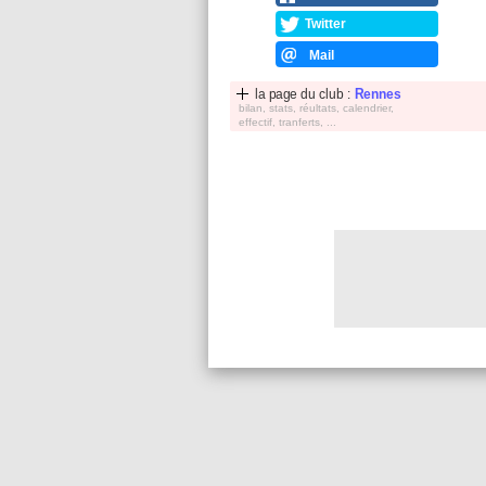
Twitter
Mail
la page du club :
Rennes
bilan, stats, réultats, calendrier,
effectif, tranferts, ...