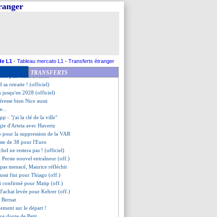
confirme son départ (officiel)
tranger
qu'en 2025 (officiel)
nir, Stéphan confirme
nvoie un message à la direction
nes s'active pour Chotard !
que la rumeur Varane
eut pas être "un problème"
"le devoir d'être européens"
de L1
-
Tableau mercato L1
-
Transferts étranger
"la faute des joueurs"
TRANSFERTS
des plaît aussi à l'Inter
 sa retraite ! (officiel)
s jusqu'en 2028 (officiel)
éresse bien Nice aussi
e...
pp - "j'ai la clé de la ville"
tégie d'Arteta avec Havertz
p pour la suppression de la VAR
iste de 38 pour l'Euro
hel ne restera pas ! (officiel)
 Persie nouvel entraîneur (off.)
 pas menacé, Maurice réfléchit
 aussi fini pour Thiago (off.)
t confirmé pour Matip (off.)
d'achat levée pour Kehrer (off.)
t Bernat
lement sur le départ !
ros doute de Petit