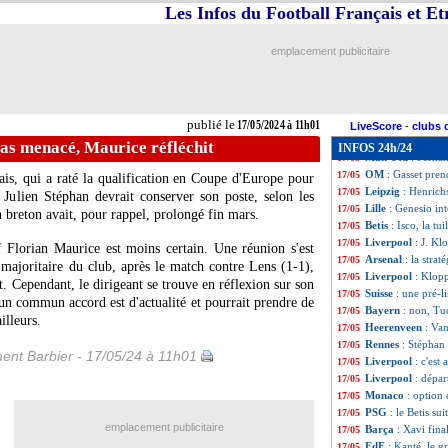
Arsenal
: Elneny 
17/05
Les Infos du Football Français et E
Lille
: Ismaily jus
17/05
Rennes
: son ave
17/05
emplacement publicitaire
Lyon
: Mangala e
17/05
Montpellier
: Ren
17/05
Lens
: Haise évo
17/05
OM
: Lopez ne v
17/05
publié le
17/05/2024 à 11h01
Lyon
: P. Sage - 
17/05
LiveScore
-
clubs 
OM
: P. Lopez - 
17/05
as menacé, Maurice réfléchit
INFOS 24h/24
Man Utd
: Fernan
17/05
OM
: Gasset prend
17/05
is, qui a raté la qualification en Coupe d'Europe pour
Leipzig
: Henrich
17/05
r Julien Stéphan devrait conserver son poste, selon les
Lille
: Genesio int
17/05
breton avait, pour rappel, prolongé fin mars.
Betis
: Isco, la tuil
17/05
Liverpool
: J. Klo
17/05
f Florian Maurice est moins certain. Une réunion s'est
Arsenal
: la stra
17/05
 majoritaire du club, après le match contre Lens (1-1),
Liverpool
: Klop
17/05
t. Cependant, le dirigeant se trouve en réflexion sur son
Suisse
: une pré-l
17/05
un commun accord est d'actualité et pourrait prendre de
Bayern
: non, Tuc
17/05
illeurs.
Heerenveen
: Van
17/05
Rennes
: Stéphan
17/05
ent Barbier - 17/05/24 à 11h01
Liverpool
: c'est
17/05
Liverpool
: dépar
17/05
Monaco
: option 
17/05
PSG
: le Betis sui
17/05
emplacement publicitaire
Barça
: Xavi fina
17/05
EdF
: Kanté, le g
17/05