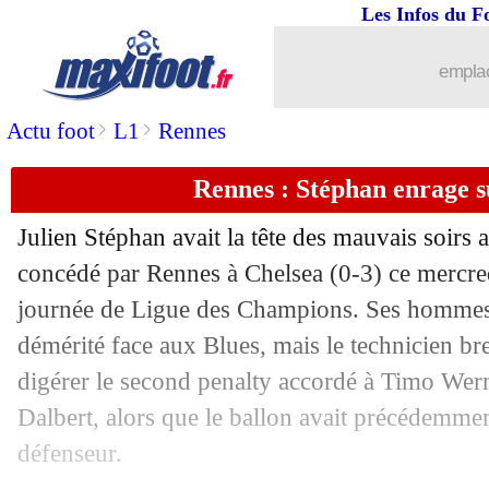
Les Infos du F
emplac
>
>
Actu foot
L1
Rennes
Rennes : Stéphan enrage s
Julien Stéphan avait la tête des mauvais soirs a
concédé par Rennes à Chelsea (0-3) ce mercred
journée de Ligue des Champions. Ses hommes
démérité face aux Blues, mais le technicien br
digérer le second penalty accordé à Timo Wer
Dalbert, alors que le ballon avait précédemme
défenseur.