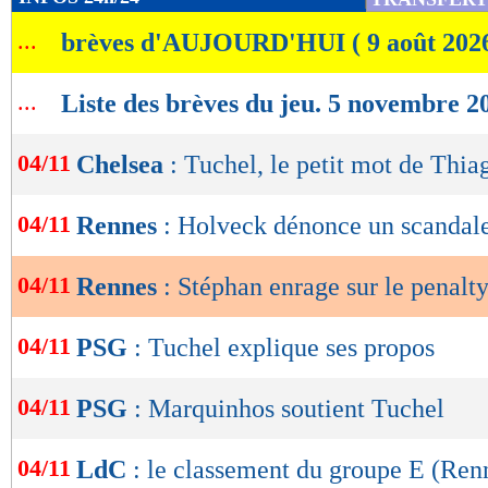
de
...
brèves d'AUJOURD'HUI ( 9 août 202
lecture
OK
...
Liste des brèves du jeu. 5 novembre 2
04/11
Chelsea
: Tuchel, le petit mot de Thia
04/11
Rennes
: Holveck dénonce un scandale
04/11
Rennes
: Stéphan enrage sur le penalt
04/11
PSG
: Tuchel explique ses propos
04/11
PSG
: Marquinhos soutient Tuchel
04/11
LdC
: le classement du groupe E (Ren